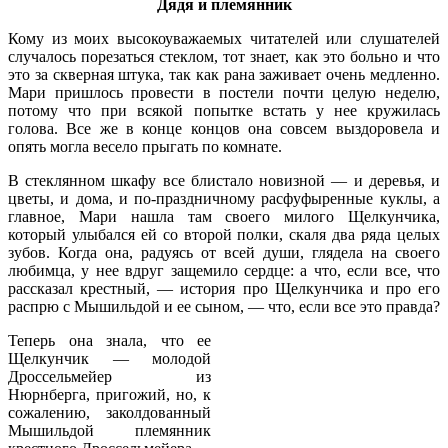
Дядя и племянник
Кому из моих высокоуважаемых читателей или слушателей
случалось порезаться стеклом, тот знает, как это больно и что
это за скверная штука, так как рана заживает очень медленно.
Мари пришлось провести в постели почти целую неделю,
потому что при всякой попытке встать у нее кружилась
голова. Все же в конце концов она совсем выздоровела и
опять могла весело прыгать по комнате.
В стеклянном шкафу все блистало новизной — и деревья, и
цветы, и дома, и по-праздничному расфуфыренные куклы, а
главное, Мари нашла там своего милого Щелкунчика,
который улыбался ей со второй полки, скаля два ряда целых
зубов. Когда она, радуясь от всей души, глядела на своего
любимца, у нее вдруг защемило сердце: а что, если все, что
рассказал крестный, — история про Щелкунчика и про его
распрю с Мышильдой и ее сыном, — что, если все это правда?
Теперь она знала, что ее
Щелкунчик — молодой
Дроссельмейер из
Нюрнберга, пригожий, но, к
сожалению, заколдованный
Мышильдой племянник