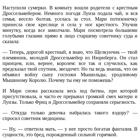
Наступили сумерки. В комнату вошли родители с крестным
Дроссельмейером. Немного погодя Луиза подала чай, и вся
семья, весело болтая, уселась за стол. Мари потихонечку
принесла свое креслице и села у ног крестного. Улучив
минутку, когда все замолчали. Мари посмотрела большими
голубыми глазами прямо в лицо старшему советнику суда и
сказала:
— Теперь, дорогой крестный, я знаю, что Щелкунчик — твой
племянник, молодой Дроссельмейер из Нюрнберга. Он стал
принцем, или, вернее, королем: все так и случилось, как
предсказал твой спутник, звездочет. Но ты ведь знаешь, что он
объявил войну сыну госпожи Мышильды, уродливому
Мышиному Королю. Почему ты ему не поможешь?
И Мари снова рассказала весь ход битвы, при которой
присутствовала, и часто ее прерывал громкий смех матери и
Луизы. Только Фриц и Дроссельмейер сохраняли серьезность.
— Откуда только девочка набралась такого вздору? —
спросил советник медицины.
— Ну, — ответила мать, — у нее просто богатая фантазия. В
сущности, это бред, порожденный сильной горячкой.