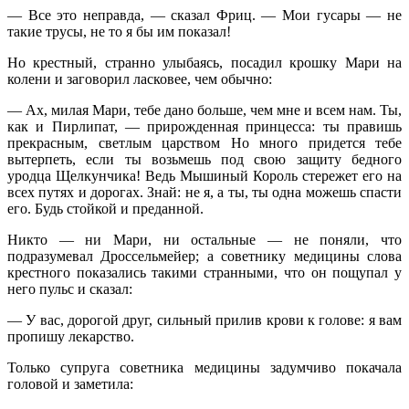
— Все это неправда, — сказал Фриц. — Мои гусары — не
такие трусы, не то я бы им показал!
Но крестный, странно улыбаясь, посадил крошку Мари на
колени и заговорил ласковее, чем обычно:
— Ах, милая Мари, тебе дано больше, чем мне и всем нам. Ты,
как и Пирлипат, — прирожденная принцесса: ты правишь
прекрасным, светлым царством Но много придется тебе
вытерпеть, если ты возьмешь под свою защиту бедного
уродца Щелкунчика! Ведь Мышиный Король стережет его на
всех путях и дорогах. Знай: не я, а ты, ты одна можешь спасти
его. Будь стойкой и преданной.
Никто — ни Мари, ни остальные — не поняли, что
подразумевал Дроссельмейер; а советнику медицины слова
крестного показались такими странными, что он пощупал у
него пульс и сказал:
— У вас, дорогой друг, сильный прилив крови к голове: я вам
пропишу лекарство.
Только супруга советника медицины задумчиво покачала
головой и заметила: