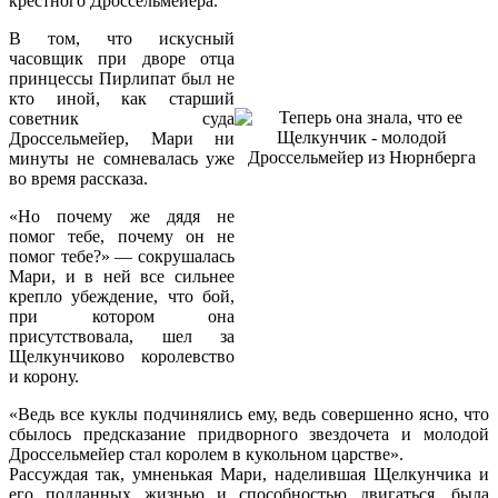
крестного Дроссельмейера.
В том, что искусный
часовщик при дворе отца
принцессы Пирлипат был не
кто иной, как старший
советник суда
Дроссельмейер, Мари ни
минуты не сомневалась уже
во время рассказа.
«Но почему же дядя не
помог тебе, почему он не
помог тебе?» — сокрушалась
Мари, и в ней все сильнее
крепло убеждение, что бой,
при котором она
присутствовала, шел за
Щелкунчиково королевство
и корону.
«Ведь все куклы подчинялись ему, ведь совершенно ясно, что
сбылось предсказание придворного звездочета и молодой
Дроссельмейер стал королем в кукольном царстве».
Рассуждая так, умненькая Мари, наделившая Щелкунчика и
его подданных жизнью и способностью двигаться, была