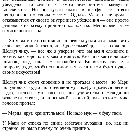
убеждена, что они и в самом деле вот-вот оживут и
зашевелятся. Но не тут-то было: в шкафу все стояло
неподвижно по своим местам. Однако Мари и не думала
отказываться от своего внутреннего убеждения — она просто
решила, что всему причиной колдовство Мышильды и ее
семиголового сына.
— Хотя вы и не в состоянии пошевельнуться или вымолвить
словечко, милый господин Дроссельмейер, — сказала она
Щелкунчику, — все же я уверена, что вы меня слышите и
знаете, как хорошо я к вам отношусь. Рассчитывайте на мою
помощь, когда она вам понадобится. Во всяком случае, я
попрошу дядю, чтобы он помог вам, если в том будет нужда,
своим искусством!
Щелкунчик стоял спокойно и не трогался с места, но Мари
почудилось, будто по стеклянному шкафу пронесся легкий
вздох, отчего чуть слышно, но удивительно мелодично
зазвенели стекла, и тоненький, звонкий, как колокольчик,
голосок пропел:
— Мария, друг, хранитель мой! Не надо мук — я буду твой.
У Мари от страха по спине забегали мурашки, но, как ни
странно, ей было почему-то очень приятно.