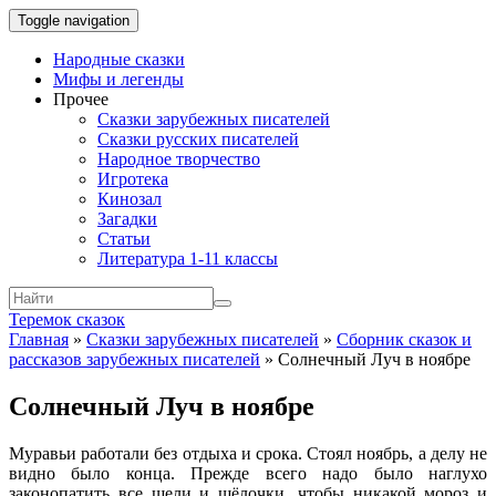
Toggle navigation
Народные сказки
Мифы и легенды
Прочее
Сказки зарубежных писателей
Сказки русских писателей
Народное творчество
Игротека
Кинозал
Загадки
Статьи
Литература 1-11 классы
Теремок сказок
Главная
»
Сказки зарубежных писателей
»
Сборник сказок и
рассказов зарубежных писателей
»
Солнечный Луч в ноябре
Солнечный Луч в ноябре
Муравьи работали без отдыха и срока. Стоял ноябрь, а делу не
видно было конца. Прежде всего надо было наглухо
законопатить все щели и щёлочки, чтобы никакой мороз и