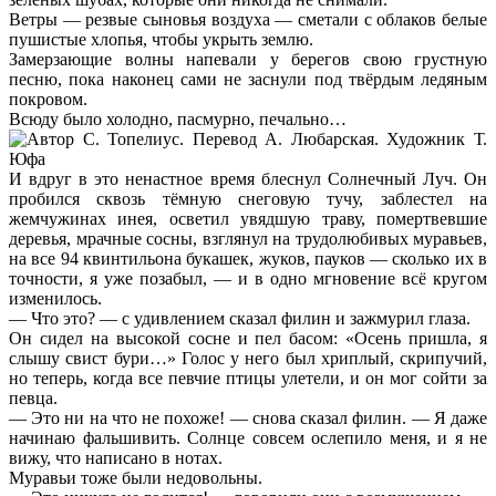
Ветры — резвые сыновья воздуха — сметали с облаков белые
пушистые хлопья, чтобы укрыть землю.
Замерзающие волны напевали у берегов свою грустную
песню, пока наконец сами не заснули под твёрдым ледяным
покровом.
Всюду было холодно, пасмурно, печально…
И вдруг в это ненастное время блеснул Солнечный Луч. Он
пробился сквозь тёмную снеговую тучу, заблестел на
жемчужинах инея, осветил увядшую траву, помертвевшие
деревья, мрачные сосны, взглянул на трудолюбивых муравьев,
на все 94 квинтильона букашек, жуков, пауков — сколько их в
точности, я уже позабыл, — и в одно мгновение всё кругом
изменилось.
— Что это? — с удивлением сказал филин и зажмурил глаза.
Он сидел на высокой сосне и пел басом: «Осень пришла, я
слышу свист бури…» Голос у него был хриплый, скрипучий,
но теперь, когда все певчие птицы улетели, и он мог сойти за
певца.
— Это ни на что не похоже! — снова сказал филин. — Я даже
начинаю фальшивить. Солнце совсем ослепило меня, и я не
вижу, что написано в нотах.
Муравьи тоже были недовольны.