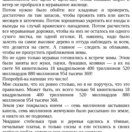
ветер не пробрался в муравьиное жилище.
Потом нужно было обойти все кладовые и проверить,
достаточно ли там запасов, чтобы прожить пять или шесть
месяцев в заточении. Потом хорошенько укрепить все входы и
выходы на случай вражеского нападения. Потом расчистить
все муравьиные дорожки, чтобы на них не осталось ни одного
сухого листка, ни одной иголки. И, наконец, надо было
залезть на самое высокое дерево и оттуда наблюдать за всем,
что делается на свете. А главное — следить за облаками,
чтобы не пропустить приближения зимы.
Но не одни только муравьи готовились к встрече зимы. Этим
были заняты все жуки, пауки, букашки, козявки — а их на
свете 94 квинтильона 18 квадрильонов 400 триллионов 520
миллиардов 880 миллионов 954 тысячи 369!
Попробуй-ка напиши это число!
Мне сказали, что их ровно столько, но я не поручусь, что это
правильно. Может быть, их всего только 94 квинтильона 18
квадрильонов 400 триллионов 520 миллиардов 880
миллионов 954 тысячи 368.
Земля уже покрылась инеем — семь миллионов застывших
капель, семь миллионов жемчужин было рассыпано по земле,
и никто их не поднимал.
Увядшие стебельки трав и деревья оделись в тёмные,
печальные платья, и только сосны и ели остались в своих
зелёных шубах, которые они никогда не снимали.