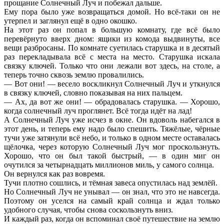
прощание Солнечный Луч и побежал дальше.
Ему пора было уже возвращаться домой. Но всё-таки он не
утерпел и заглянул ещё в одно окошко.
На этот раз он попал в большую комнату, где всё было
перевёрнуто вверх дном: ящики из комода выдвинуты, все
вещи разбросаны. По комнате суетилась старушка и в десятый
раз перекладывала всё с места на место. Старушка искала
связку ключей. Только что они лежали вот здесь, на столе, а
теперь точно сквозь землю провалились.
— Вот они! — весело воскликнул Солнечный Луч и уткнулся
в связку ключей, словно показывая на них пальцем.
— Ах, да вот же они! — обрадовалась старушка. — Хорошо,
когда солнечный луч проглянет. Всё тогда идёт на лад!
А Солнечный Луч уже исчез в окне. Он вдоволь набегался в
этот день, и теперь ему надо было спешить. Тяжёлые, чёрные
тучи уже затянули всё небо, и только в одном месте оставалась
щёлочка, через которую Солнечный Луч мог проскользнуть.
Хорошо, что он был такой быстрый, — в один миг он
очутился за четырнадцать миллионов миль, у самого солнца.
Он вернулся как раз вовремя.
Тучи плотно сошлись, и тёмная завеса опустилась над землёй.
Но Солнечный Луч не унывал — он знал, что это не навсегда.
Поэтому он уселся на самый край солнца и ждал только
удобного случая, чтобы снова соскользнуть вниз.
И каждый раз, когда он вспоминал своё путешествие на землю