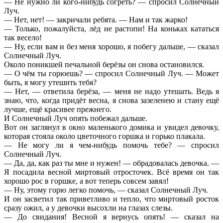
— Не нужно ли кого-нибудь согреть? — спросил Солнечный
Луч.
— Нет, нет! — закричали ребята. — Нам и так жарко!
— Только, пожалуйста, лёд не растопи! На коньках кататься
так весело!
— Ну, если вам и без меня хорошо, я побегу дальше, — сказал
Солнечный Луч.
Около поникшей печальной берёзы он снова остановился.
— О чём ты горюешь? — спросил Солнечный Луч. — Может
быть, я могу утешить тебя?
— Нет, — ответила берёза, — меня не надо утешать. Ведь я
знаю, что, когда придёт весна, я снова зазеленею и стану ещё
лучше, ещё красивее прежнего.
И Солнечный Луч опять побежал дальше.
Вот он заглянул в окно маленького домика и увидел девочку,
которая стояла около цветочного горшка и горько плакала.
— Не могу ли я чем-нибудь помочь тебе? — спросил
Солнечный Луч.
— Да, да, как раз ты мне и нужен! — обрадовалась девочка. —
Я посадила весной миртовый отросточек. Всё время он так
хорошо рос в горшке, а вот теперь совсем завял!
— Ну, этому горю легко помочь, — сказал Солнечный Луч.
И он засветил так приветливо и тепло, что миртовый росток
сразу ожил, а у девочки высохли на глазах слезы.
— До свидания! Весной я вернусь опять! — сказал на