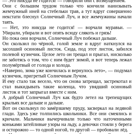
— Это никуда не годится! — говорили они с возмущением.
Они с большим трудом только что кончили нанизывать
жемчужный иней на стебельки трав, а тут вдруг совершенно
некстати блеснул Солнечный Луч, и все жемчужины начали
таять.
— Нет, это никуда не годится! — ворчали муравьи. —
Убирали, убирали и вот опять всюду слякоть и грязь!
Но пока они ворчали, Солнечный Луч побежал дальше.
Он скользил по чёрной, голой земле и вдруг наткнулся на
засохший осиновый листок. Сюда, под этот листок, забился
полевой кузнечик. Целое лето он трещал и прыгал, нисколько
не заботясь о том, что с ним будет зимой, и вот теперь лежал
полумёртвый от голода и холода.
«Наверно, зима уже кончилась и вернулось лето», — подумал
кузнечик, пригретый Солнечным Лучом.
И ему стало так весело, что он снова затрещал, застрекотал и
стал выкидывать такие коленца, что увядший осиновый
листок и тот запрыгал вместе с ним.
А добрый Солнечный Луч как будто летел на трепещущих
крыльях все дальше и дальше.
Вот он скользнул по замёрзшему пруду, засверкал на ледяной
глади. Здесь уже толпились школьники. Все они смеялись и
кричали. Мальчики вычерчивали только что наточенными
коньками затейливые узоры на льду, а девочки стояли у берега
и осторожно — то одной ногой, то другой — пробовали лёд.