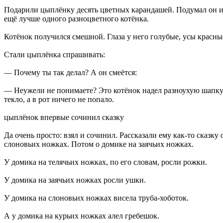
Подарили цыплёнку десять цветных карандашей. Подумал он и 
ещё лучше одного разноцветного котёнка.
Котёнок получился смешной. Глаза у него голубые, усы красные,
Стали цыплёнка спрашивать:
— Почему ты так делал? А он смеётся:
— Неужели не понимаете? Это котёнок надел разноухую шапку.
текло, а в рот ничего не попало.
цыплёнок впервые сочинил сказку
Да очень просто: взял и сочинил. Рассказали ему как-то сказк
слоновьих ножках. Потом о домике на заячьих ножках.
У домика на телячьих ножках, по его словам, росли рожки.
У домика на заячьих ножках росли ушки.
У домика на слоновьих ножках висела труба-хоботок.
А у домика на курьих ножках алел гребешок.