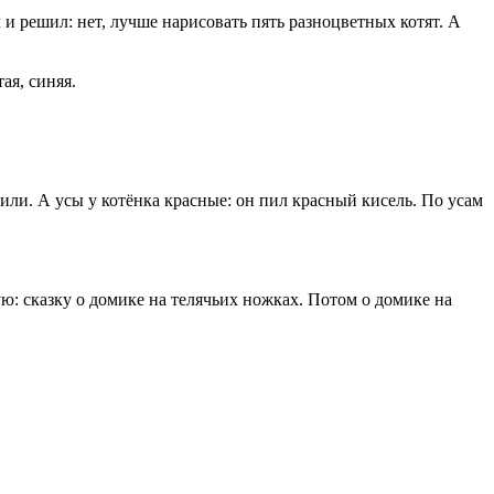
и решил: нет, лучше нарисовать пять разноцветных котят. А
ая, синяя.
ли. А усы у котёнка красные: он пил красный кисель. По усам
ую: сказку о домике на телячьих ножках. Потом о домике на