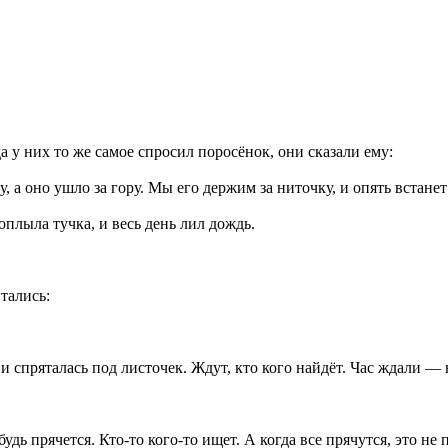
а у них то же самое спросил поросёнок, они сказали ему:
 а оно ушло за гору. Мы его держим за ниточку, и опять встане
плыла тучка, и весь день лил дождь.
тались:
и спряталась под листочек. Ждут, кто кого найдёт. Час ждали 
дь прячется. Кто-то кого-то ищет. А когда все прячутся, это не 