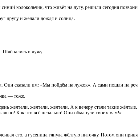
 синий колокольчик, что живёт на лугу, решили сегодня позвонит
уг другу и желали дождя и солнца.
. Шлёпались в лужу.
м. Они сказали им: «Мы пойдём на лужок». А сами пошли на реч
очка — тоже.
нь желтели, желтели, желтели. А к вечеру стали такие жёлтые, 
ечально! Как это всё печально! Они обманули своих мам!»
еивал его, а гусеница тянула жёлтую ниточку. Потом они привяза