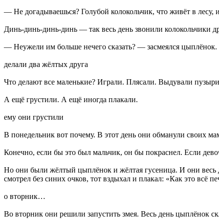
— Не догадываешься? Голубой колокольчик, что живёт в лесу, и
Динь-динь-динь-динь — так весь день звонили колокольчики др
— Неужели им больше нечего сказать? — засмеялся цыплёнок.
делали два жёлтых друга
Что делают все маленькие? Играли. Плясали. Выдували пузыри
А ещё грустили. А ещё иногда плакали.
ему они грустили
В понедельник вот почему. В этот день они обманули своих ма
Конечно, если бы это был мальчик, он бы покраснел. Если дев
Но они были жёлтый цыплёнок и жёлтая гусеница. И они весь де
смотрел без синих очков, тот вздыхал и плакал: «Как это всё п
о вторник…
Во вторник они решили запустить змея. Весь день цыплёнок скл