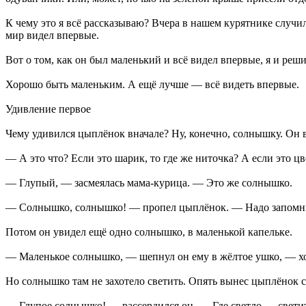
К чему это я всё рассказываю? Вчера в нашем курятнике случ
мир видел впервые.
Вот о том, как он был маленький и всё видел впервые, я и реш
Хорошо быть маленьким. А ещё лучше — всё видеть впервые.
Удивление первое
Чему удивился цыплёнок вначале? Ну, конечно, солнышку. Он вз
— А это что? Если это шарик, то где же ниточка? А если это цв
— Глупый, — засмеялась мама-курица. — Это же солнышко.
— Солнышко, солнышко! — пропел цыплёнок. — Надо запомн
Потом он увидел ещё одно солнышко, в маленькой капельке.
— Маленькое солнышко, — шепнул он ему в жёлтое ушко, — хоче
Но солнышко там не захотело светить. Опять вынес цыплёнок 
— Глупое солнышко! — рассердился он. — Где светло — светит,