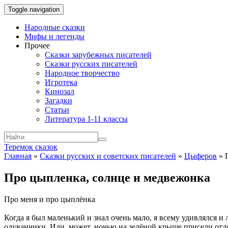
Toggle navigation
Народные сказки
Мифы и легенды
Прочее
Сказки зарубежных писателей
Сказки русских писателей
Народное творчество
Игротека
Кинозал
Загадки
Статьи
Литература 1-11 классы
Теремок сказок
Главная
»
Сказки русских и советских писателей
»
Цыферов
»
Про цыпленка, солнце и медвежонка
Про меня и про цыплёнка
Когда я был маленький и знал очень мало, я всему удивлялся и
одуванчики. Или, может, ночью на зелёной крыше присели отдох