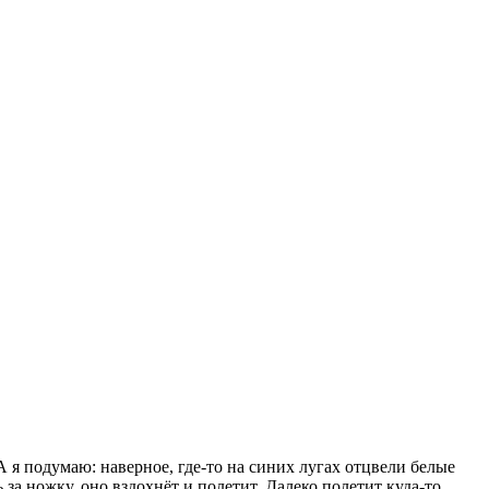
А я подумаю: наверное, где-то на синих лугах отцвели белые
за ножку, оно вздохнёт и полетит. Далеко полетит куда-то.