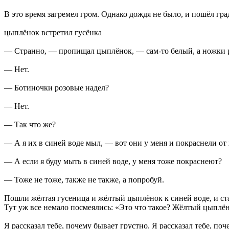
В это время загремел гром. Однако дождя не было, и пошёл гра
цыплёнок встретил гусёнка
— Странно, — пропищал цыплёнок, — сам-то белый, а ножки р
— Нет.
— Ботиночки розовые надел?
— Нет.
— Так что же?
— А я их в синей воде мыл, — вот они у меня и покраснели от 
— А если я буду мыть в синей воде, у меня тоже покраснеют?
— Тоже не тоже, также не также, а попробуй.
Пошли жёлтая гусеница и жёлтый цыплёнок к синей воде, и ста
Тут уж все немало посмеялись: «Это что такое? Жёлтый цыплё
Я рассказал тебе, почему бывает грустно. Я рассказал тебе, п