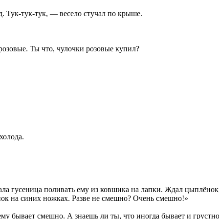
д. Тук-тук-тук, — весело стучал по крыше.
озовые. Ты что, чулочки розовые купил?
холода.
ла гусеница поливать ему из ковшика на лапки. Ждал цыплёнок, 
нок на синих ножках. Разве не смешно? Очень смешно!»
очему бывает смешно. А знаешь ли ты, что иногда бывает и груст