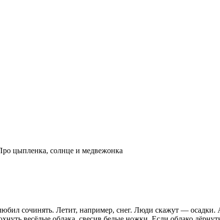
Про цыпленка, солнце и медвежонка
 любил сочинять. Летит, например, снег. Люди скажут — осадки. 
нуть весёлые облака, свесив белые ножки. Если облако дёрнуть 