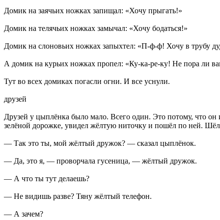
Домик на заячьих ножках запищал: «Хочу прыгать!»
Домик на телячьих ножках замычал: «Хочу бодаться!»
Домик на слоновьих ножках запыхтел: «П-ф-ф! Хочу в трубу ду
А домик на курьих ножках пропел: «Ку-ка-ре-ку! Не пора ли ва
Тут во всех домиках погасли огни. И все уснули.
друзей
Друзей у цыплёнка было мало. Всего один. Это потому, что он
зелёной дорожке, увидел жёлтую ниточку и пошёл по ней. Шёл
— Так это ты, мой жёлтый дружок? — сказал цыплёнок.
— Да, это я, — проворчала гусеница, — жёлтый дружок.
— А что ты тут делаешь?
— Не видишь разве? Тяну жёлтый телефон.
— А зачем?