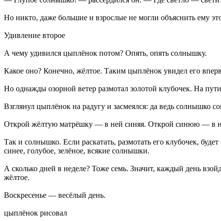
Но никто, даже большие и взрослые не могли объяснить ему это
Удивление второе
А чему удивился цыплёнок потом? Опять, опять солнышку.
Какое оно? Конечно, жёлтое. Таким цыплёнок увидел его впервы
Но однажды озорной ветер размотал золотой клубочек. На пути
Взглянул цыплёнок на радугу и засмеялся: да ведь солнышко со
Открой жёлтую матрёшку — в ней синяя. Открой синюю — в ней
Так и солнышко. Если раскатать, размотать его клубочек, буде
синее, голубое, зелёное, всякие солнышки.
А сколько дней в неделе? Тоже семь. Значит, каждый день взой
жёлтое.
Воскресенье — весёлый день.
цыплёнок рисовал