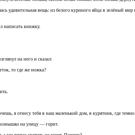
илась удивительная вещь: из белого куриного яйца в зелёный ми
ил написать книжку.
глянул на него и сказал:
еток, то где же ножка?
ить.
шь, я отнесу тебя в наш маленький дом, в курятник, где темно
солнышко на улицу — горит.
 а где темно светить не хочет. Почему?