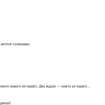
т жёлтое солнышко.
— никто никого не нашёл. Два ждали — никто не нашёл…
прятки!