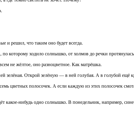
.
е и решил, что таким оно будет всегда.
, по которому ходило солнышко, от холмов до речки протянулась
всем не жёлтое, оно разноцветное. Как матрёшка.
 зелёная. Открой зелёную — в ней голубая. А в голубой ещё кр
т семь цветных полосочек. А если каждую из этих полосочек смо
дёт какое-нибудь одно солнышко. В понедельник, например, синее