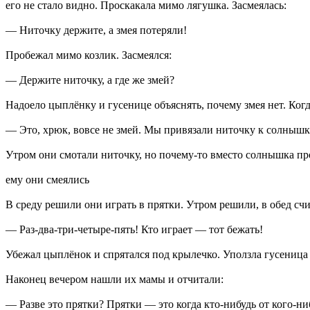
его не стало видно. Проскакала мимо лягушка. Засмеялась:
— Ниточку держите, а змея потеряли!
Пробежал мимо козлик. Засмеялся:
— Держите ниточку, а где же змей?
Надоело цыплёнку и гусенице объяснять, почему змея нет. Когд
— Это, хрюк, вовсе не змей. Мы привязали ниточку к солнышку,
Утром они смотали ниточку, но почему-то вместо солнышка про
ему они смеялись
В среду решили они играть в прятки. Утром решили, в обед счи
— Раз-два-три-четыре-пять! Кто играет — тот бежать!
Убежал цыплёнок и спрятался под крылечко. Уползла гусеница 
Наконец вечером нашли их мамы и отчитали:
— Разве это прятки? Прятки — это когда кто-нибудь от кого-нибу