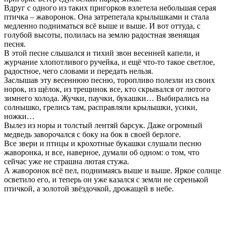
Вдруг с одного из таких пригорков взлетела небольшая серая
птичка – жаворонок. Она затрепетала крылышками и стала
медленно подниматься всё выше и выше. И вот оттуда, с
голубой высоты, полилась на землю радостная звенящая
песня.
В этой песне слышался и тихий звон весенней капели, и
журчание хлопотливого ручейка, и ещё что-то такое светлое,
радостное, чего словами и передать нельзя.
Заслышав эту весеннюю песню, торопливо полезли из своих
норок, из щёлок, из трещинок все, кто скрывался от лютого
зимнего холода. Жучки, паучки, букашки… Выбирались на
солнышко, грелись там, расправляли крылышки, усики,
ножки…
Вылез из норы и толстый лентяй барсук. Даже огромный
медведь заворочался с боку на бок в своей берлоге.
Все звери и птицы и крохотные букашки слушали песню
жаворонка, и все, наверное, думали об одном: о том, что
сейчас уже не страшна лютая стужа.
А жаворонок всё пел, поднимаясь выше и выше. Яркое солнце
осветило его, и теперь он уже казался с земли не серенькой
птичкой, а золотой звёздочкой, дрожащей в небе.