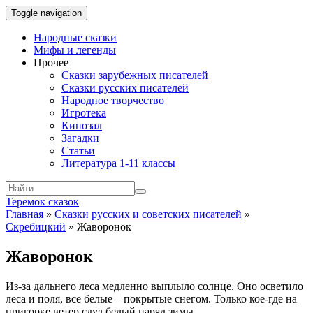
Toggle navigation
Народные сказки
Мифы и легенды
Прочее
Сказки зарубежных писателей
Сказки русских писателей
Народное творчество
Игротека
Кинозал
Загадки
Статьи
Литература 1-11 классы
Теремок сказок
Главная
»
Сказки русских и советских писателей
»
Скребицкий
»
Жаворонок
Жаворонок
Из-за дальнего леса медленно выплыло солнце. Оно осветило
леса и поля, все белые – покрытые снегом. Только кое-где на
пригорке ветер сдул белый наряд зимы.