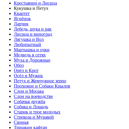
Крестьянин и Лисица
Кукушка и Петух
Квартет
Ягнёнок
Ларчик
Лебедь, щука и рак
Лисица и виноград
Лягушка и Вол
Любопытный
Мартышка и очки
Медведь в сетях
Муха и Дорожные
Обоз
Орёл и Крот
Осёл и Мужик
Петух и Жемчужное зерно
Прохожие и Собаки Крылов
Слон и Моська
Слон на воеводстве
Собачья дружба
Собака и Лошадь
Старик и трое молодых
Стрекоза и Муравей
Свинья
Тришкин кафтан