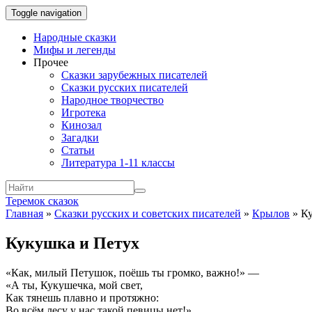
Toggle navigation
Народные сказки
Мифы и легенды
Прочее
Сказки зарубежных писателей
Сказки русских писателей
Народное творчество
Игротека
Кинозал
Загадки
Статьи
Литература 1-11 классы
Теремок сказок
Главная
»
Сказки русских и советских писателей
»
Крылов
»
Ку
Кукушка и Петух
«Как, милый Петушок, поёшь ты громко, важно!» —
«А ты, Кукушечка, мой свет,
Как тянешь плавно и протяжно:
Во всём лесу у нас такой певицы нет!»