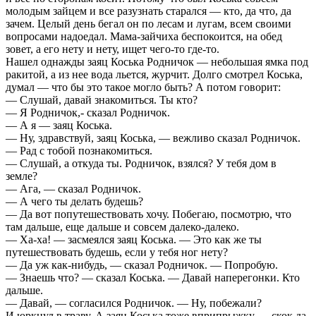
молодым зайцем и все разузнать старался — кто, да что, да
зачем. Целый день бегал он по лесам и лугам, всем своими
вопросами надоедал. Мама-зайчиха беспокоится, на обед
зовет, а его нету и нету, ищет чего-то где-то.
Нашел однажды заяц Коська Родничок — небольшая ямка под
ракитой, а из нее вода льется, журчит. Долго смотрел Коська,
думал — что бы это такое могло быть? А потом говорит:
— Слушай, давай знакомиться. Ты кто?
— Я Родничок,- сказал Родничок.
— А я — заяц Коська.
— Ну, здравствуй, заяц Коська, — вежливо сказал Родничок.
— Рад с тобой познакомиться.
— Слушай, а откуда ты. Родничок, взялся? У тебя дом в
земле?
— Ага, — сказал Родничок.
— А чего ты делать будешь?
— Да вот попутешествовать хочу. Побегаю, посмотрю, что
там дальше, еще дальше и совсем далеко-далеко.
— Ха-ха! — засмеялся заяц Коська. — Это как же ты
путешествовать будешь, если у тебя ног нету?
— Да уж как-нибудь, — сказал Родничок. — Попробую.
— Знаешь что? — сказал Коська. — Давай наперегонки. Кто
дальше.
— Давай, — согласился Родничок. — Ну, побежали?
И юркнул в траву. А заяц Коська тоже вприпрыжку — скок да