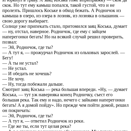
скок. Но тут ему камыш попался, такой густой, что и не
пролезть. Пришлось Коське в обход бежать. А Родничок из
камыша в озеро, из озера в лозняк, из лозняка в ольшаник —
свою дорогу выбирает.
Солнце уже припекать стало, притомился заяц Коська, думает
— ну, отстал, наверное. Родничок, где ему с зайцем
наперегонки бегать! Но на всякий случай решил проверить,
позвал:
— Эй, Родничок, где ты?
— А тут я, — прожурчал Родничок из ольховых зарослей. —
Бегу!
— А ты не устал?
— Не устал.
— И обедать не хочешь?
— Не хочу.
— Ну, тогда побежали дальше.
Смотрит заяц Коська — река большая впереди. «Ну, — думает
Коська, — тут уж наверняка конец Родничку, съест его
большая река. Так ему и надо, нечего с зайками наперегонки
бегать! А я домой пойду». Но прежде чем пойти домой, решил
он покричать:
— Эй, Родничок, где ты?
— А тут я, — ответил Родничок из реки.
— Где же ты, если тут целая река?