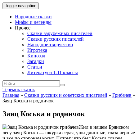
Toggle navigation
Народные сказки
Мифы и легенды
Прочее
Сказки зарубежных писателей
Сказки русских писателей
Народное творчество
Игротека
Кинозал
Загадки
Статьи
Литература 1-11 классы
Теремок сказок
Главная
»
Сказки русских и советских писателей
»
Грибачев
»
Заяц Коська и родничок
Заяц Коська и родничок
Жил в нашем Брянском
лесу заяц Коська — шкурка серая, уши длинные, глаза черные
и все по сторонам косит. Потому что был Коська совсем