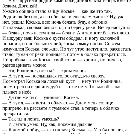
— А я с другими родничками объединился. Мы теперь вместе
бежим. Догоняй!
Ужасно обидно стало зайцу Коське — как же это так.
Родничок без ног, а его обогнал и еще насмехается? Ну, уж
нет, решил Коська, всю ночь бежать буду, а обгоню!
И побежал, сколько было сил, по берегу реки. Вечер наступил
— бежит, ночь наступила — бежит. А в темноте бегать плохо.
И шкурку заяц Коська о кусты ободрал, и ногу колючкой
поранил, и нос больно ушиб, когда в ямку попал. Совсем
измучился Коська, еле жив. Но тут утро наступило, рассветать
стало, туман от реки поднялся, потом в облако превратился.
Попробовал заяц Коська свой голос — хрипит, но ничего,
разговаривать можно.
— Эй, Родничок, где ты? — крикнул он.
— А тут я, — послышался голос откуда-то сверху.
Посмотрел Коська на лозовый куст — нету там Родничка,
посмотрел на вершину дуба — тоже нету. Только облачко
плывет в небе.
— Да где же ты? — удивился Коська.
— А тут я, — ответило облачко. — Днем меня солнце
пригрело, на рассвете я туманом стал, а теперь в облачко
превратился.
— Так ты и летать умеешь?
— И летать умею. Ну, как, побежим дальше?
— Я домой пойду, — сказал заяц Коська. — У тебя ног нет, а