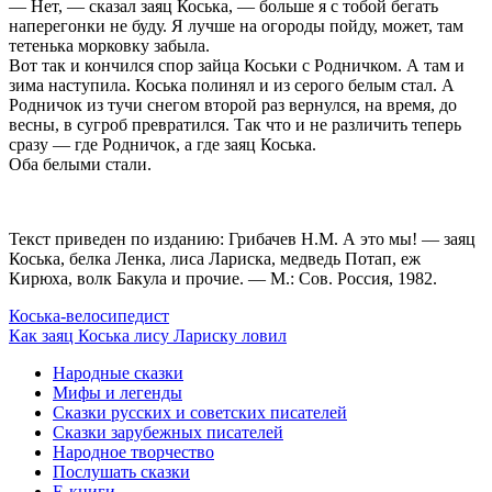
— Нет, — сказал заяц Коська, — больше я с тобой бегать
наперегонки не буду. Я лучше на огороды пойду, может, там
тетенька морковку забыла.
Вот так и кончился спор зайца Коськи с Родничком. А там и
зима наступила. Коська полинял и из серого белым стал. А
Родничок из тучи снегом второй раз вернулся, на время, до
весны, в сугроб превратился. Так что и не различить теперь
сразу — где Родничок, а где заяц Коська.
Оба белыми стали.
Текст приведен по изданию: Грибачев Н.М. А это мы! — заяц
Коська, белка Ленка, лиса Лариска, медведь Потап, еж
Кирюха, волк Бакула и прочие. — М.: Сов. Россия, 1982.
Коська-велосипедист
Как заяц Коська лису Лариску ловил
Народные сказки
Мифы и легенды
Сказки русских и советских писателей
Сказки зарубежных писателей
Народное творчество
Послушать сказки
Е-книги