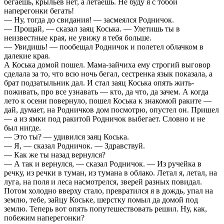
бегаешь, крыльев нет, а летаешь. Не буду я с тобой
наперегонки бегать!
— Ну, тогда до свидания! — засмеялся Родничок.
— Прощай, — сказал заяц Коська. — Улетишь ты в
неизвестные края, не увижу я тебя больше.
— Увидишь! — пообещал Родничок и полетел облачком в
далекие края.
А Коська домой пошел. Мама-зайчиха ему строгий выговор
сделала за то, что всю ночь бегал, сестренка язык показала, а
брат подзатыльник дал. И стал заяц Коська опять жить-
поживать, про все узнавать — кто, да что, да зачем. А когда
лето к осени повернуло, пошел Коська к знакомой раките —
дай, думает, на Родничков дом посмотрю, опустел он. Пришел
— а из ямки под ракитой Родничок выбегает. Словно и не
был нигде.
— Это ты? — удивился заяц Коська.
— Я, — сказал Родничок. — Здравствуй.
— Как же ты назад вернулся?
— А так и вернулся, — сказал Родничок. — Из ручейка в
речку, из речки в туман, из тумана в облако. Летал я, летал, на
луга, на поля и леса насмотрелся, зверей разных повидал.
Потом холодно вверху стало, превратился я в дождь, упал на
землю, тебе, зайцу Коське, шерстку помыл да домой под
землю. Теперь вот опять попутешествовать решил. Ну, как,
побежим наперегонки?