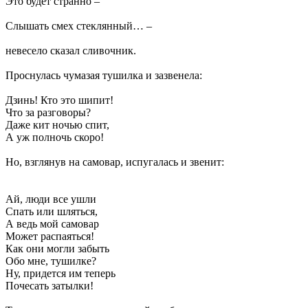
Это будет странно –
Слышать смех стеклянный… –
невесело сказал сливочник.
Проснулась чумазая тушилка и зазвенела:
Дзинь! Кто это шипит!
Что за разговоры?
Даже кит ночью спит,
А уж полночь скоро!
Но, взглянув на самовар, испугалась и звенит:
Ай, люди все ушли
Спать или шляться,
А ведь мой самовар
Может распаяться!
Как они могли забыть
Обо мне, тушилке?
Ну, придется им теперь
Почесать затылки!