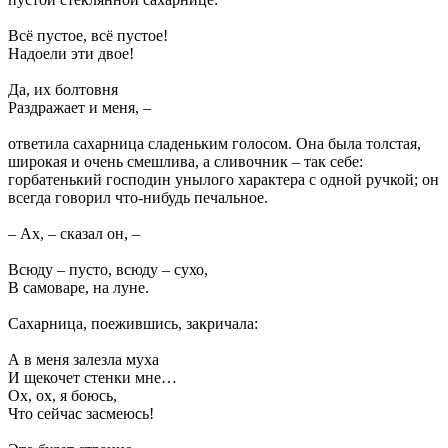
Всё пустое, всё пустое!
Надоели эти двое!
Да, их болтовня
Раздражает и меня, –
ответила сахарница сладеньким голосом. Она была толстая,
широкая и очень смешлива, а сливочник – так себе:
горбатенький господин унылого характера с одной ручкой; он
всегда говорил что-нибудь печальное.
– Ах, – сказал он, –
Всюду – пусто, всюду – сухо,
В самоваре, на луне.
Сахарница, поежившись, закричала:
А в меня залезла муха
И щекочет стенки мне…
Ох, ох, я боюсь,
Что сейчас засмеюсь!