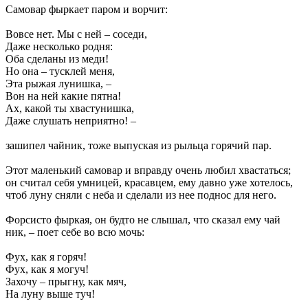
Самовар фыркает паром и ворчит:
Вовсе нет. Мы с ней – соседи,
Даже несколько родня:
Оба сделаны из меди!
Но она – тусклей меня,
Эта рыжая лунишка, –
Вон на ней какие пятна!
Ах, какой ты хвастунишка,
Даже слушать неприятно! –
зашипел чайник, тоже выпуская из рыльца горячий пар.
Этот маленький самовар и вправду очень любил хвастаться;
он считал себя умницей, красавцем, ему давно уже хотелось,
чтоб луну сняли с неба и сделали из нее поднос для него.
Форсисто фыркая, он будто не слышал, что сказал ему чай
ник, – поет себе во всю мочь:
Фух, как я горяч!
Фух, как я могуч!
Захочу – прыгну, как мяч,
На луну выше туч!