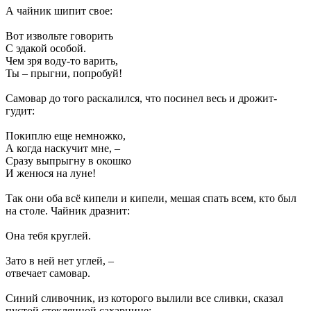
А чайник шипит свое:
Вот извольте говорить
С эдакой особой.
Чем зря воду-то варить,
Ты – прыгни, попробуй!
Самовар до того раскалился, что посинел весь и дрожит-
гудит:
Покиплю еще немножко,
А когда наскучит мне, –
Сразу выпрыгну в окошко
И женюся на луне!
Так они оба всё кипели и кипели, мешая спать всем, кто был
на столе. Чайник дразнит:
Она тебя круглей.
Зато в ней нет углей, –
отвечает самовар.
Синий сливочник, из которого вылили все сливки, сказал
пустой стеклянной сахарнице: