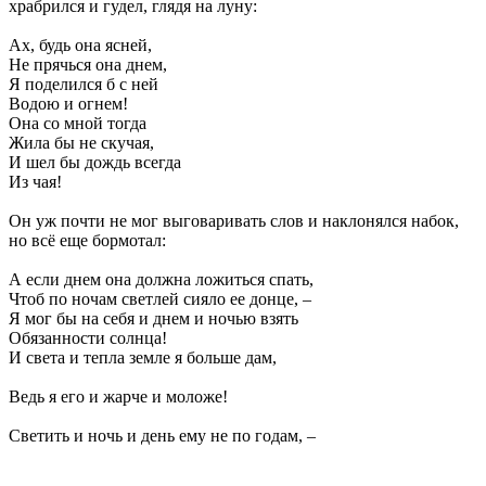
храбрился и гудел, глядя на луну:
Ах, будь она ясней,
Не прячься она днем,
Я поделился б с ней
Водою и огнем!
Она со мной тогда
Жила бы не скучая,
И шел бы дождь всегда
Из чая!
Он уж почти не мог выговаривать слов и наклонялся набок,
но всё еще бормотал:
А если днем она должна ложиться спать,
Чтоб по ночам светлей сияло ее донце, –
Я мог бы на себя и днем и ночью взять
Обязанности солнца!
И света и тепла земле я больше дам,
Ведь я его и жарче и моложе!
Светить и ночь и день ему не по годам, –