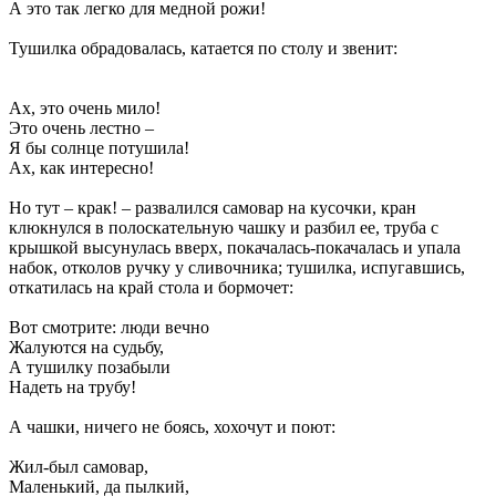
А это так легко для медной рожи!
Тушилка обрадовалась, катается по столу и звенит:
Ах, это очень мило!
Это очень лестно –
Я бы солнце потушила!
Ах, как интересно!
Но тут – крак! – развалился самовар на кусочки, кран
клюкнулся в полоскательную чашку и разбил ее, труба с
крышкой высунулась вверх, покачалась-покачалась и упала
набок, отколов ручку у сливочника; тушилка, испугавшись,
откатилась на край стола и бормочет:
Вот смотрите: люди вечно
Жалуются на судьбу,
А тушилку позабыли
Надеть на трубу!
А чашки, ничего не боясь, хохочут и поют:
Жил-был самовар,
Маленький, да пылкий,