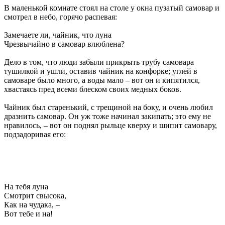
В маленькой комнате стоял на столе у окна пузатый самовар и
смотрел в небо, горячо распевая:
Замечаете ли, чайник, что луна
Чрезвычайно в самовар влюблена?
Дело в том, что люди забыли прикрыть трубу самовара
тушилкой и ушли, оставив чайник на конфорке; углей в
самоваре было много, а воды мало – вот он и кипятился,
хвастаясь пред всеми блеском своих медных боков.
Чайник был старенький, с трещиной на боку, и очень любил
дразнить самовар. Он уж тоже начинал закипать; это ему не
нравилось, – вот он поднял рыльце кверху и шипит самовару,
подзадоривая его:
На тебя луна
Смотрит свысока,
Как на чудака, –
Вот тебе и на!