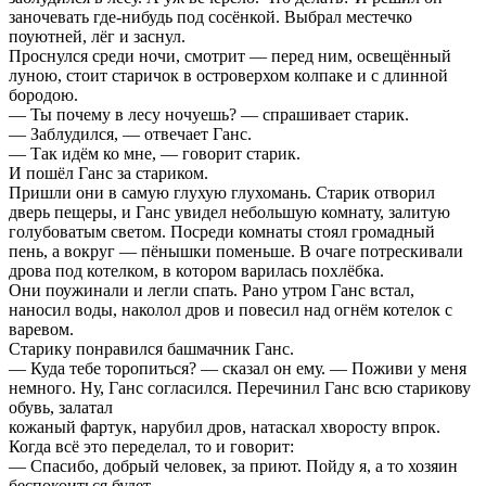
заночевать где-нибудь под сосёнкой. Выбрал местечко
поуютней, лёг и заснул.
Проснулся среди ночи, смотрит — перед ним, освещённый
луною, стоит старичок в островерхом колпаке и с длинной
бородою.
— Ты почему в лесу ночуешь? — спрашивает старик.
— Заблудился, — отвечает Ганс.
— Так идём ко мне, — говорит старик.
И пошёл Ганс за стариком.
Пришли они в самую глухую глухомань. Старик отворил
дверь пещеры, и Ганс увидел небольшую комнату, залитую
голубоватым светом. Посреди комнаты стоял громадный
пень, а вокруг — пёнышки поменьше. В очаге потрескивали
дрова под котелком, в котором варилась похлёбка.
Они поужинали и легли спать. Рано утром Ганс встал,
наносил воды, наколол дров и повесил над огнём котелок с
варевом.
Старику понравился башмачник Ганс.
— Куда тебе торопиться? — сказал он ему. — Поживи у меня
немного. Ну, Ганс согласился. Перечинил Ганс всю старикову
обувь, залатал
кожаный фартук, нарубил дров, натаскал хворосту впрок.
Когда всё это переделал, то и говорит:
— Спасибо, добрый человек, за приют. Пойду я, а то хозяин
беспокоиться будет.