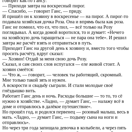
говорит как-то Гансу:
— Приходи завтра на воскресный пирог.
— Спасибо, — говорит Ганс, — приду.
И пришёл он к хозяину в воскресенье — на пирог. А пирог-то
подавала хозяйская дочка Роза. Она и впрямь была как роза.
Ганс не помнил, что ел, что пил, — всё только на Розу
поглядывал. А когда домой воротился, то и думает: «Нечего
на хозяйскую дочь таращиться — не пара она тебе». И решил
завтра же расчёт взять и отправиться в путь.
Приходит Ганс на другой день к хозяину и, вместо того чтобы
просить расчёту, вдруг сказал:
— Хозяин! Отдай за меня свою дочь Розу.
Сказал, и сам своих слов испугался — еле живой стоит. А
хозяин смеётся:
— Что ж, — говорит, — человек ты работящий, скромный.
Мне только такой зять и нужен.
А вскорости и свадьбу сыграли. И стали молодые своё
гнёздышко вить.
Работает Ганс день и ночь. Расходы большие — то то, то сё
нужно в хозяйстве. «Ладно, — думает Ганс, — налажу всё в
доме и отправлюсь в далёкое путешествие».
Но прошёл год, и родился первенец — розовый малыш, весь в
мать. «Ладно, — думает Ганс, — подыму сына на ноги и
отправлюсь».
Но через три года запищала девочка в колыбели, а через пять