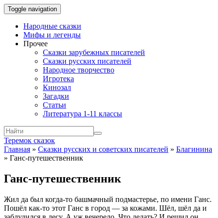
Toggle navigation
Народные сказки
Мифы и легенды
Прочее
Сказки зарубежных писателей
Сказки русских писателей
Народное творчество
Игротека
Кинозал
Загадки
Статьи
Литература 1-11 классы
Теремок сказок
Главная
»
Сказки русских и советских писателей
»
Благинина
»
Ганс-путешественник
Ганс-путешественник
Жил да был когда-то башмачный подмастерье, по имени Ганс.
Пошёл как-то этот Ганс в город — за кожами. Шёл, шёл да и
заблудился в лесу. А уж вечерело. Что делать? И решил он