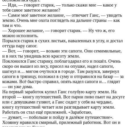
— Иди, — говорит старик, — только скажи мне — какое у
тебя самое заветное желание?
— Самое моё заветное желание, — отвечает Ганс, — увидеть
землю. Очень мне охота поглядеть на дальние страны — как
там и что.
— Хорошее желание, — говорит старик. — Ну что ж, его
можно исполнить.
Порылся старик в сухих листьях, наваленных в углу, и достал
оттуда пару сапог.
— Вот, — говорит, — возьми эти сапоги. Они семимильные,
и в них ты увидишь всю красоту земли.
Поклонился Ганс старику, поблагодарил его и пошёл. Очень
скоро он вышел из лесу, присел на опушке, надел сапоги,
шагнул и… мигом очутился в городе. Там разулся, завернул
сапоги в тряпицу, положил в суму и отправился на базар — за
кожами. Всё быстро справил, опять надел сапоги и… глядит
— он уже дома.
На первый заработок купил Ганс голубую карту земли. На
второй — книгу путешествий. Все парни пиво пьют на досуге
или с девушками гуляют, а Ганс сидит у себя на чердаке,
книгу путешествий читает или разглядывает карту земли.
Работать он стал ещё прилежней. «Заработаю,
— думает, — побольше и пойду в далёкое путешествие».
Хозяину нравился смирный, прилежный работник. Вот он и