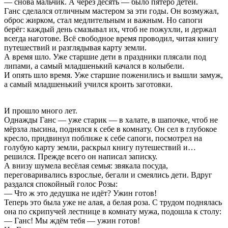
— снова мальчик. А через десять — было пятеро детей.
Ганс сделался отличным мастером за эти годы. Он возмужал,
оброс жирком, стал медлительным и важным. Но сапоги
берёг: каждый день смазывал их, чтоб не пожухли, и держал
всегда наготове. Всё свободное время проводил, читая книгу
путешествий и разглядывая карту земли.
А время шло. Уже старшие дети в праздники плясали под
липами, а самый младшенький качался в колыбели.
И опять шло время. Уже старшие поженились и вышли замуж,
а самый младшенький учился кроить заготовки.
И прошло много лет.
Однажды Ганс — уже старик — в халате, в шапочке, чтоб не
мёрзла лысина, поднялся к себе в комнату. Он сел в глубокое
кресло, придвинул поближе к себе сапоги, посмотрел на
голубую карту земли, раскрыл книгу путешествий и…
решился. Прежде всего он написал записку.
А внизу шумела весёлая семья: звякала посуда,
переговаривались взрослые, бегали и смеялись дети. Вдруг
раздался спокойный голос Розы:
— Что ж это дедушка не идёт? Ужин готов!
Теперь это была уже не алая, а белая роза. С трудом поднялась
она по скрипучей лестнице в комнату мужа, подошла к столу:
— Ганс! Мы ждём тебя — ужин готов!