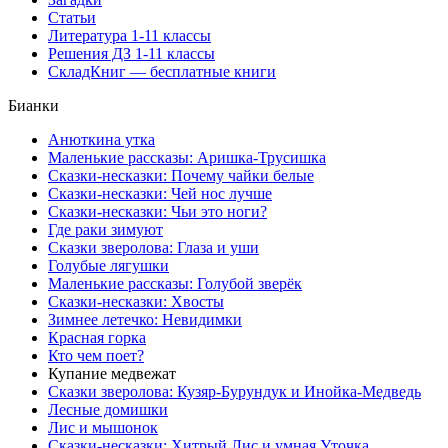
Статьи
Литература 1-11 классы
Решения ДЗ 1-11 классы
СкладКниг — бесплатные книги
Бианки
Анюткина утка
Маленькие рассказы: Аришка-Трусишка
Сказки-несказки: Почему чайки белые
Сказки-несказки: Чей нос лучше
Сказки-несказки: Чьи это ноги?
Где раки зимуют
Сказки зверолова: Глаза и уши
Голубые лягушки
Маленькие рассказы: Голубой зверёк
Сказки-несказки: Хвосты
Зимнее летечко: Невидимки
Красная горка
Кто чем поет?
Купание медвежат
Сказки зверолова: Кузяр-Бурундук и Инойка-Медведь
Лесные домишки
Лис и мышонок
Сказки-несказки: Хитрый Лис и умная Уточка