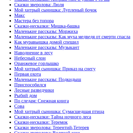
Сказки зверолова: Люля
Мой хитрый сынишка: Лупленый бочок
Макс
Мастера без топора
Сказки-несказки: Мишка-башка
Маленькие рассказы: Моржиха
Маленькие рассказы: Как муха медведя от смерти спасла
Как муравьишка домой спешил
Маленькие рассказы: Музыкант
Наводнение в лесу
Небесный слон
Оранжевое горлышко
Мой хитрый сынишка: Приказ на снегу
Первая охота
Маленькие рассказы: Подкидыш
Приспособился
Лесные разведчики
Рыбий дом
По следам: Снежная книга
Сова
Мой хитрый сынишка: Сумасшедшая птица
Сказки-несказки: Тайна ночного леса
Сказки-несказки: Теремок
Сказки зверолова: Терентий-Тетерев
Сказки зверолова: Водяной конь