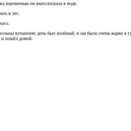
ка хорошенько не выполоскала в воде.
ть в лес.
вого.
овольны купанием: день был знойный, и им было очень жарко в 
а и пошёл домой.