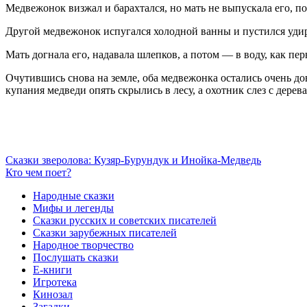
Медвежонок визжал и барахтался, но мать не выпускала его, по
Другой медвежонок испугался холодной ванны и пустился удира
Мать догнала его, надавала шлепков, а потом — в воду, как пер
Очутившись снова на земле, оба медвежонка остались очень д
купания медведи опять скрылись в лесу, а охотник слез с дерев
Сказки зверолова: Кузяр-Бурундук и Инойка-Медведь
Кто чем поет?
Народные сказки
Мифы и легенды
Сказки русских и советских писателей
Сказки зарубежных писателей
Народное творчество
Послушать сказки
Е-книги
Игротека
Кинозал
Загадки