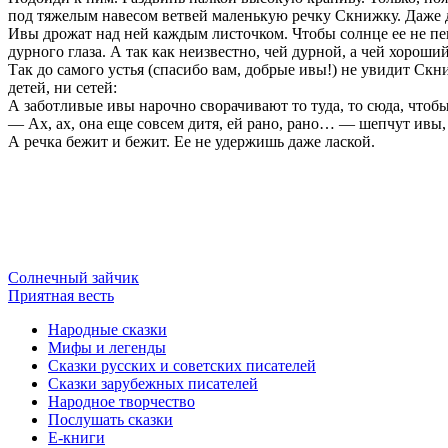
под тяжелым навесом ветвей маленькую речку Скнижку. Даже дн
Ивы дрожат над ней каждым листочком. Чтобы солнце ее не пекло
дурного глаза. А так как неизвестно, чей дурной, а чей хороший
Так до самого устья (спасибо вам, добрые ивы!) не увидит Скн
детей, ни сетей:
А заботливые ивы нарочно сворачивают то туда, то сюда, чтоб
— Ах, ах, она еще совсем дитя, ей рано, рано… — шепчут ивы, в
А речка бежит и бежит. Ее не удержишь даже лаской.
Солнечный зайчик
Приятная весть
Народные сказки
Мифы и легенды
Сказки русских и советских писателей
Сказки зарубежных писателей
Народное творчество
Послушать сказки
Е-книги