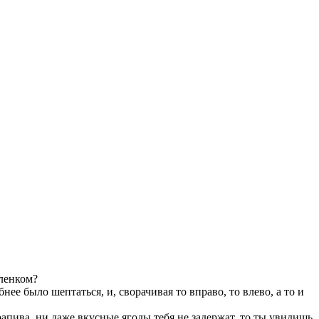
еленком?
ее было шептаться, и, сворачивая то вправо, то влево, а то и
апива, ни даже вкусные ягоды тебя не задержат, то ты увидишь