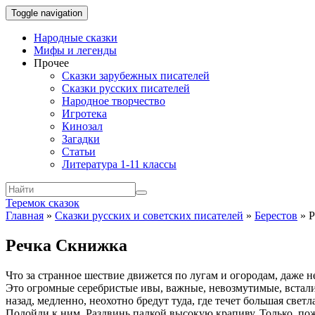
Toggle navigation
Народные сказки
Мифы и легенды
Прочее
Сказки зарубежных писателей
Сказки русских писателей
Народное творчество
Игротека
Кинозал
Загадки
Статьи
Литература 1-11 классы
Теремок сказок
Главная
»
Сказки русских и советских писателей
»
Берестов
»
Р
Речка Скнижка
Что за странное шествие движется по лугам и огородам, даже не 
Это огромные серебристые ивы, важные, невозмутимые, встали п
назад, медленно, неохотно бредут туда, где течет большая светл
Подойди к ним. Раздвинь палкой высокую крапиву. Только, пож