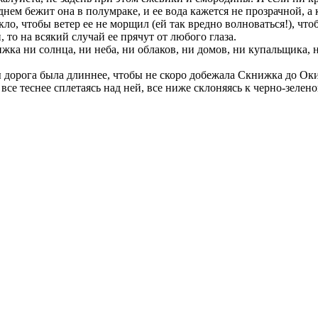
ем бежит она в полумраке, и ее вода кажется не прозрачной, а 
, чтобы ветер ее не морщил (ей так вредно волноваться!), чтоб 
, то на всякий случай ее прячут от любого глаза.
ижка ни солнца, ни неба, ни облаков, ни домов, ни купальщика, 
ы дорога была длиннее, чтобы не скоро добежала Скнижка до Оки
се теснее сплетаясь над ней, все ниже склоняясь к черно-зелено