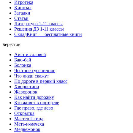
Игротека
Кинозал
Загадки
Статьи
Литература 1-11 классы
Решения ДЗ 1-11 классы
СкладКниг — бесплатные книги
Берестов
Аист и соловей
Баю-бай
Болонка
Честное гусеничное
Что люди скажут
По дороге в первый класс
Хворостина
Жаворонок
Как найти дорожку
Кто живет в портфеле
Где право, где лево
Открытка
Мастер Птица
Мать-и-мачеха
Медвежонок