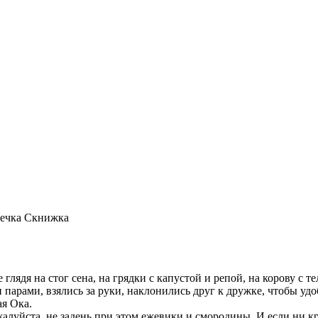
ечка Скнижка
глядя на стог сена, на грядки с капустой и репой, на корову с т
арами, взялись за руки, наклонились друг к дружке, чтобы удобн
ая Ока.
алуйста, не задень при этом ежевики и смородины. И если ни кр