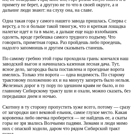
примету не берет, а другую не то что в своей округе, а и
дальние люди знают: на слуху она, на славе.
Одна такая гора у самого нашего завода пришлась. Сперва с
версту, а то и больше такой тянигуж, что и крепкая лошадка
налегке идет и та в мыле, а дальше еще надо взлобышек
одолеть, вроде гребешка самого трудного подъему. Что
говорить, приметная горка. Раз пройдешь либо проедешь,
надолго запомнишь и другим сказывать станешь.
По самому гребню этой горы проходила грань: кончался наш
заводский выгон и начиналась казенная лесная дача. Тут,
ясное дело, загородка была поставлена и проездные ворота
имелись. Только эти ворота — одна видимость. По старому
трактовому положению их и на минуту запереть было нельзя.
Железных дорог в ту пору по здешним краям не было, и по
главному Сибирскому тракту шли и охали, можно сказать, без
передышки днем и ночью.
Скотину в ту сторону пропустить хуже всего, потому — сразу
от загородки шел вековой ельник, самое глухое место. Какая
коровенка либо овечка проберется — не найдешь ее, а скаты
горы не зря звались Волчьими падями. Зимами и люди мимо
них с опаской ходили, даром что рядом Сибирский тракт
гудел.