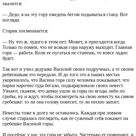
хвалится:
— Дедо, я на эту гору ежедень бегом подыматься стану. Вот
погляди.
Старик посмеивается:
— Ну что ж, худого в этом нет. Может, и пригодится когда.
Только то помни, что не всякая гора наружу выходит. Главная
гора — работа. Коли ее пугаться не станешь, то вовсе ладно
будет.
Так вот и учил дедушко Василий своих подручных, а те своим
ребятишкам это передали. И до того это в наших местах
укоренилось, что Васина гора силу человека показывает, что
парни нарочно туда бегали, подкарауливали своих невест.
Узнают, скажем, что девки ушли за горы по ягоды либо по
грибы, ну и ждут, чтобы посмотреть на свою невесту на самом
гребешке: то ли она голову повесит, то ли песню запоет.
Невесты тоже в долгу не оставались. Каждая при ловком
случае старалась поглядеть, как ее суженый себя покажет на
гребешке Васиной горы.
И посейчас у нас эта гора не забыта. Частенько ее поминают, и