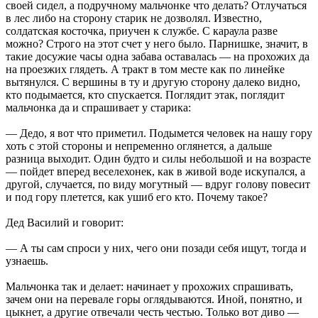
своей сидел, а подручному мальчонке что делать? Отлучаться
в лес либо на сторону старик не дозволял. Известно,
солдатская косточка, приучен к службе. С караула разве
можно? Строго на этот счет у него было. Парнишке, значит, в
такие досужие часы одна забава оставалась — на прохожих да
на проезжих глядеть. А тракт в том месте как по линейке
вытянулся. С вершины в ту и другую сторону далеко видно,
кто подымается, кто спускается. Поглядит этак, поглядит
мальчонка да и спрашивает у старика:
— Дедо, я вот что приметил. Подымется человек на нашу гору
хоть с этой стороны и непременно оглянется, а дальше
разница выходит. Один будто и силы небольшой и на возрасте
— пойдет вперед веселехонек, как в живой воде искупался, а
другой, случается, по виду могутный — вдруг голову повесит
и под гору плетется, как ушиб его кто. Почему такое?
Дед Василий и говорит:
— А ты сам спроси у них, чего они позади себя ищут, тогда и
узнаешь.
Мальчонка так и делает: начинает у прохожих спрашивать,
зачем они на перевале горы оглядываются. Иной, понятно, и
цыкнет, а другие отвечали честь честью. Только вот диво —