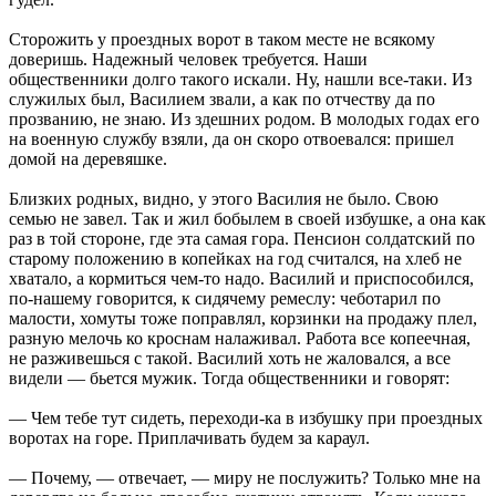
Сторожить у проездных ворот в таком месте не всякому
доверишь. Надежный человек требуется. Наши
общественники долго такого искали. Ну, нашли все-таки. Из
служилых был, Василием звали, а как по отчеству да по
прозванию, не знаю. Из здешних родом. В молодых годах его
на военную службу взяли, да он скоро отвоевался: пришел
домой на деревяшке.
Близких родных, видно, у этого Василия не было. Свою
семью не завел. Так и жил бобылем в своей избушке, а она как
раз в той стороне, где эта самая гора. Пенсион солдатский по
старому положению в копейках на год считался, на хлеб не
хватало, а кормиться чем-то надо. Василий и приспособился,
по-нашему говорится, к сидячему ремеслу: чеботарил по
малости, хомуты тоже поправлял, корзинки на продажу плел,
разную мелочь ко кроснам налаживал. Работа все копеечная,
не разживешься с такой. Василий хоть не жаловался, а все
видели — бьется мужик. Тогда общественники и говорят:
— Чем тебе тут сидеть, переходи-ка в избушку при проездных
воротах на горе. Приплачивать будем за караул.
— Почему, — отвечает, — миру не послужить? Только мне на