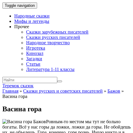
Toggle navigation
Народные сказки
Мифы и легенды
Прочее
Сказки зарубежных писателей
Сказки русских писателей
Народное творчество
Игротека
Кинозал
Загадки
Статьи
Литература 1-11 классы
Теремок сказок
Главная
»
Сказки русских и советских писателей
»
Бажов
»
Васина гора
Васина гора
Ровным-то местом мы тут не больно
богаты. Всё у нас горы да ложки, ложки да горы. Не обойдешь
их, не объедешь. Гора, конечно, горе рознь. Иную никто и в