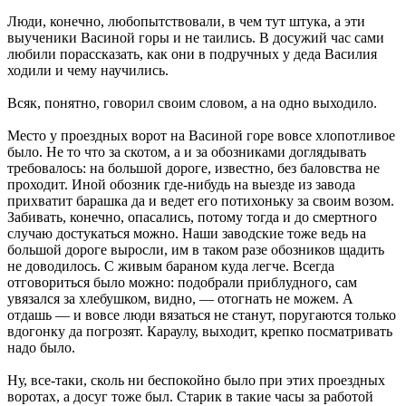
Люди, конечно, любопытствовали, в чем тут штука, а эти
выученики Васиной горы и не таились. В досужий час сами
любили порассказать, как они в подручных у деда Василия
ходили и чему научились.
Всяк, понятно, говорил своим словом, а на одно выходило.
Место у проездных ворот на Васиной горе вовсе хлопотливое
было. Не то что за скотом, а и за обозниками доглядывать
требовалось: на большой дороге, известно, без баловства не
проходит. Иной обозник где-нибудь на выезде из завода
прихватит барашка да и ведет его потихоньку за своим возом.
Забивать, конечно, опасались, потому тогда и до смертного
случаю достукаться можно. Наши заводские тоже ведь на
большой дороге выросли, им в таком разе обозников щадить
не доводилось. С живым бараном куда легче. Всегда
отговориться было можно: подобрали приблудного, сам
увязался за хлебушком, видно, — отогнать не можем. А
отдашь — и вовсе люди вязаться не станут, поругаются только
вдогонку да погрозят. Караулу, выходит, крепко посматривать
надо было.
Ну, все-таки, сколь ни беспокойно было при этих проездных
воротах, а досуг тоже был. Старик в такие часы за работой