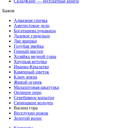
СкладКниг — бесплатные книги
Бажов
Алмазная спичка
Аметистовое дело
Богатырева рукавица
Далевое глядельце
Две ящерки
Голубая змейка
Горный мастер
Хозяйка медной горы
Хрупкая веточка
Иванко-Крылатко
Каменный цветок
Ключ земли
Живой огонек
Малахитовая шкатулка
Орлиное перо
Серебряное копытце
Синюшкин колодец
Васина гора
Веселухин рожок
Золотой волос
Контакты