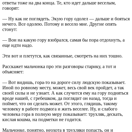
ответы тоже на два конца. Те, кто идет дальше веселым,
говорят:
— Ну как не поглядеть. Экую гору одолел — дальше и бояться
нечего. Все одолею. Потому и весело мне. Другие опять
стонут:
— Вон на какую гору взобрался, самая бы пора отдохнуть, а
еще идти надо.
Эти вот и плетутся, как связанные, смотреть на них тошно.
Расскажет мальчонка про эти разговоры старику, а тот и
объясняет:
— Вот видишь, гора-то на дороге силу людскую показывает.
Иной по ровному месту, может, весь свой век пройдет, а так
своей силы и не узнает. А как случится ему на гору подняться
вроде нашей, с гребешком, да поглядит он назад, тогда и
поймет, что он сделать может. От этого, глядишь, такому
человеку в работе подмога и жить веселее. Ну, и слабого
человека гора в полную меру показывает: трухляк, дескать,
кислая кошма, на подметки не годится.
Мальчонке, понятно, неохота в трухляки попасть, он и