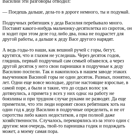
Василий эти разговоры отводил:
— Поедешь дальше, дела-то в дороге немного, ты и подумай.
Подручных ребятишек у деда Василия перебывало много.
Поставят какого-нибудь мальчонку-десятилетка из сироток, он
и ходит при этом деле год либо два, пока не подрастет для
другой работы, а дальше к деду Васе другого нарядят.
А ведь годы-то наши, как вешний ручей с горы, бегут,
крутятся, что и глазом не уследишь. Через десяток годов,
глядишь, первый подручный сам семьей обзавелся, а через
другой десяток у него свои парнишки в подручные к деду
Василию поспели. Так и накопилось в нашем заводе этаких
выучеников Васиной горы не один десяток. Разных, понятно,
лет. Одни еще вовсе молодые, другие настоящие взрослые, в
самой поре, а были и такие, что до седых волос уж
дотянулись, а примета у всех у них одна: на работу не
боязливы и при трудном случае руками не разводят. Да еще
приметили, что эти люди норовят своих ребятишек хоть на
один год к деду Василию в подручные определить, и не от
сиротства либо каких недостатков, а при полной даже
хозяйственности. Случалось, перекорялись из-за этого один с
другим: моя очередь, твой-то парнишка годик и подождать
может, а моему самая пора.