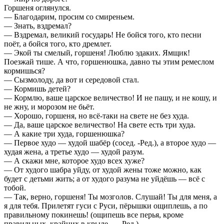
Горшеня оглянулся.
— Благодарим, просим со смиреньем.
— Знать, вздремал?
— Вздремал, великий государь! Не бойся того, кто песни
поёт, а бойся того, кто дремлет.
— Экой ты смелый, горшеня! Люблю эдаких. Ямщик!
Поезжай тише. А что, горшенюшка, давно ты этим ремеслом
кормишься?
— Сызмолоду, да вот и середовой стал.
— Кормишь детей?
— Кормлю, ваше царское величество! И не пашу, и не кошу, и
не жну, и морозом не бьёт.
— Хорошо, горшеня, но всё-таки на свете не без худа.
— Да, ваше царское величество! На свете есть три худа.
— А какие три худа, горшенюшка?
— Первое худо — худой шабёр (сосед. -Ред.), а второе худо —
худая жена, а третье худо — худой разум.
— А скажи мне, которое худо всех хуже?
— От худого шабра уйду, от худой жены тоже можно, как
будет с детьми жить; а от худого разума не уйдёшь — всё с
тобой.
— Так, верно, горшеня! Ты мозголов. Слушай! Ты для меня, а
я для тебя. Прилетят гуси с Руси, пёрышки ощиплешь, а по
правильному покинешь! (ощипешь все перья, кроме
правильных, крайних в крыле. — Ред.)