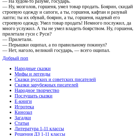
— На худом-то разуме, государь.
— Ну, мозголов, горшеня, умел товар продать. Боярин, скидай
строевую одежду и сапоги, а ты, горшеня, кафтан и разувай
лапти; ты их обувай, боярин, а ты, горшеня, надевай его
строевую одежду. Умел товар продать! Немного послужил, да
много услужил. А ты не умел владеть боярством. Ну, горшеня,
прилетали гуси с Руси?
— Прилетали.
— Перышки ощипал, а по правильному покинул?
— Нет, наголо, великий государь, — всего ощипал.
Добрый поп
Народные сказки
Мифы и легенды
Сказки русских и советских писателей
Сказки зарубежных писателей
Народное творчество
Послушать сказки
Е-книги
Игротека
Кинозал
Загадки
Статьи
Литература 1-11 классы
Решения ДЗ 1-11 классы