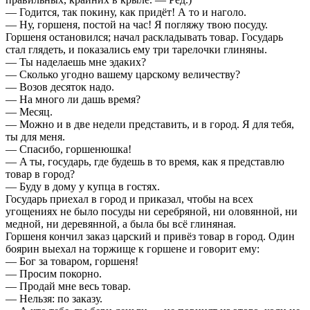
— Годится, так покину, как придёт! А то и наголо.
— Ну, горшеня, постой на час! Я погляжу твою посуду.
Горшеня остановился; начал раскладывать товар. Государь
стал глядеть, и показались ему три тарелочки глиняны.
— Ты наделаешь мне эдаких?
— Сколько угодно вашему царскому величеству?
— Возов десяток надо.
— На много ли дашь время?
— Месяц.
— Можно и в две недели представить, и в город. Я для тебя,
ты для меня.
— Спасибо, горшенюшка!
— A ты, государь, где будешь в то время, как я представлю
товар в город?
— Буду в дому у купца в гостях.
Государь приехал в город и приказал, чтобы на всех
угощениях не было посуды ни серебряной, ни оловянной, ни
медной, ни деревянной, а была бы всё глиняная.
Горшеня кончил заказ царский и привёз товар в город. Один
боярин выехал на торжище к горшене и говорит ему:
— Бог за товаром, горшеня!
— Просим покорно.
— Продай мне весь товар.
— Нельзя: по заказу.