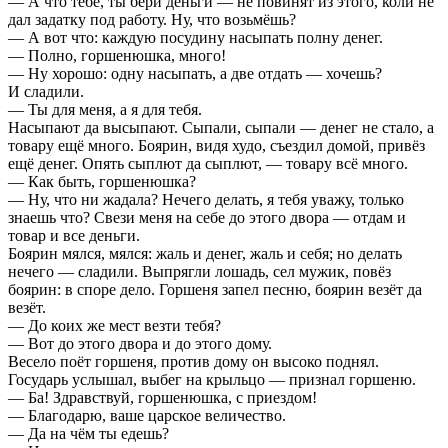
— А что тебе, ты бери деньги — не повинят из этого, коли не
дал задатку под работу. Ну, что возьмёшь?
— А вот что: каждую посудину насыпать полну денег.
— Полно, горшенюшка, много!
— Ну хорошо: одну насыпать, а две отдать — хочешь?
И сладили.
— Ты для меня, а я для тебя.
Насыпают да высыпают. Сыпали, сыпали — денег не стало, а
товару ещё много. Боярин, видя худо, съездил домой, привёз
ещё денег. Опять сыплют да сыплют, — товару всё много.
— Как быть, горшенюшка?
— Ну, что ни жадала? Нечего делать, я тебя уважу, только
знаешь что? Свези меня на себе до этого двора — отдам и
товар и все деньги.
Боярин мялся, мялся: жаль и денег, жаль и себя; но делать
нечего — сладили. Выпрягли лошадь, сел мужик, повёз
боярин: в споре дело. Горшеня запел песню, боярин везёт да
везёт.
— До коих же мест везти тебя?
— Вот до этого двора и до этого дому.
Весело поёт горшеня, против дому он высоко поднял.
Государь услышал, выбег на крыльцо — признал горшеню.
— Ба! Здравствуй, горшенюшка, с приездом!
— Благодарю, ваше царское величество.
— Да на чём ты едешь?