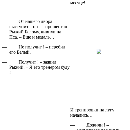
месяце!
—
От нашего двора
выступит – он ! – прошептал
Рыжий Белому, кивнув на
Пса. – Еще и медаль…
—
Не получит ! – перебил
его Белый.
—
Получит ! – заявил
Рыжий. – Я его тренером буду
!
И тренировки на лугу
начались…
—
Дожили ! –