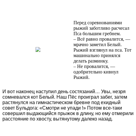
Перед соревнованиями
рыжий заботливо расчесал
Пса большим гребнем.
– Всё равно провалится, —
мрачно заметил Белый.
Рыжий взглянул на пса. Тот
машинально принялся
делать разминку.
– Не провалится, —
одобрительно кивнул
Рыжий.
И вот наконец наступил день состязаний… Увы, незря
сомневался кот Белый. Наш Пёс проиграл забег, затем
растянулся на гимнастическом бревне под ехидный
совет Бульдога: «Смотри не упади !» Потом все-таки
совершил выдающийся прыжок в длину, но ему отмерили
расстояние по хвосту, вытянутому далеко назад.