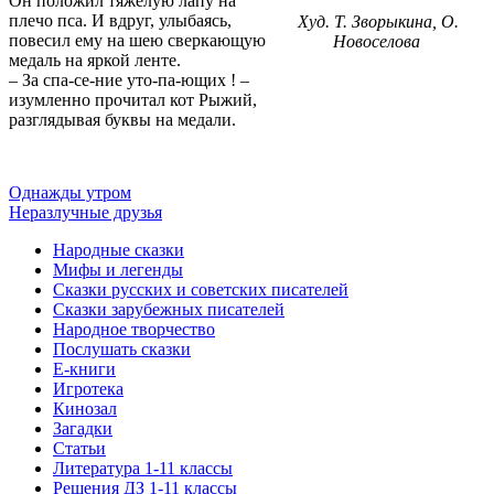
Он положил тяжелую лапу на
плечо пса. И вдруг, улыбаясь,
Худ. Т. Зворыкина, О.
повесил ему на шею сверкающую
Новоселова
медаль на яркой ленте.
– За спа-се-ние уто-па-ющих ! –
изумленно прочитал кот Рыжий,
разглядывая буквы на медали.
Однажды утром
Неразлучные друзья
Народные сказки
Мифы и легенды
Сказки русских и советских писателей
Сказки зарубежных писателей
Народное творчество
Послушать сказки
Е-книги
Игротека
Кинозал
Загадки
Статьи
Литература 1-11 классы
Решения ДЗ 1-11 классы