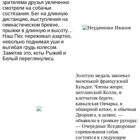
зрителями друзья увлеченно
смотрели на собачьи
состязания. Бег на длинную
дистанцию, выступления на
гимнастическом бревне,
прыжки в длинную и высоту…
Наш Пес переживал азартно,
невольно поднимая уши и
выгибая грудь колесом.
Заметив это, коты Рыжий и
Белый переглянулись
Золотую медаль завоевал
маленький французский
Бульдог. Члены жюри:
шотланский Колли, в
клетчатом берете,
кавказская Овчарка, в
обширной кепке, и обычная
Дворняга, в шляпе, —
объявили в громкие рупоры:
— Очередные Вседворовые
соревнования собак
состоятся в следующем