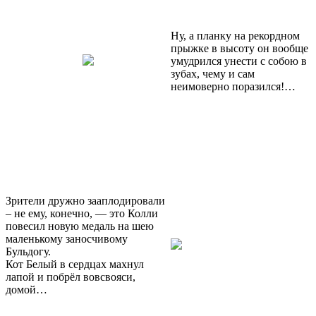
Ну, а планку на рекордном
прыжке в высоту он вообще
умудрился унести с собою в
зубах, чему и сам
неимоверно поразился!…
Зрители дружно зааплодировали
– не ему, конечно, — это Колли
повесил новую медаль на шею
маленькому заносчивому
Бульдогу.
Кот Белый в сердцах махнул
лапой и побрёл вовсвояси,
домой…