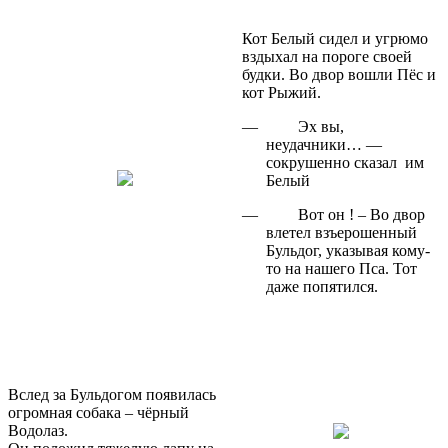
Кот Белый сидел и угрюмо
вздыхал на пороге своей
будки. Во двор вошли Пёс и
кот Рыжий.
—
Эх вы,
неудачники… —
сокрушенно сказал
им
Белый
—
Вот он ! – Во двор
влетел взъерошенный
Бульдог, указывая кому-
то на нашего Пса. Тот
даже попятился.
Вслед за Бульдогом появилась
огромная собака – чёрный
Водолаз.