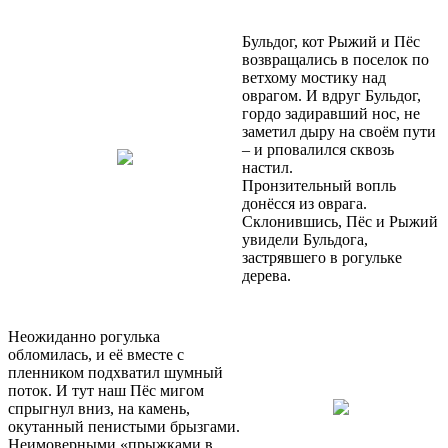
Бульдог, кот Рыжий и Пёс
возвращались в поселок по
ветхому мостику над
оврагом. И вдруг Бульдог,
гордо задиравший нос, не
заметил дыру на своём пути
– и рповалился сквозь
настил.
Пронзительный вопль
донёсся из оврага.
Склонившись, Пёс и Рыжий
увидели Бульдога,
застрявшего в рогульке
дерева.
Неожиданно рогулька
обломилась, и её вместе с
пленником подхватил шумный
поток. И тут наш Пёс мигом
спрыгнул вниз, на камень,
окутанный пенистыми брызгами.
Неимоверными «прыжками в