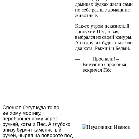
домиках-будках жили сами
по себе разные домашние
животные.
Как-то утром неказистый
лопоухий Пёс, зевая,
выбрался из своей конуры.
А из других будок вылезли
два кота, Рыжий и Белый.
—
Проспали! –
Внезапно спросонья
вскричал Пёс.
Спешат, бегут куда-то по
ветхому мостику,
переброшенному через
ручкей, коты и Пес. А глубоко
внизу бурлит каменистый
ручей, ныряя на повороте под