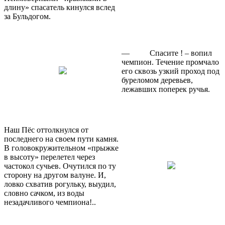
длину» спасатель кинулся вслед
за Бульдогом.
—
Спасите ! – вопил
чемпион. Течение промчало
его сквозь узкий проход под
буреломом деревьев,
лежавших поперек ручья.
Наш Пёс оттолкнулся от
последнего на своем пути камня.
В головокружительном «прыжке
в высоту» перелетел через
частокол сучьев. Очутился по ту
сторону на другом валуне. И,
ловко схватив рогульку, выудил,
словно сачком, из воды
незадачливого чемпиона!..