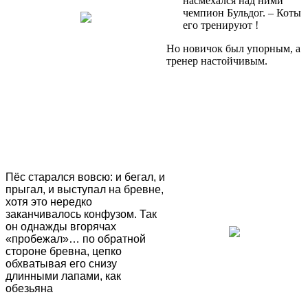
насмехался над ними
чемпион Бульдог. – Коты
его тренируют !
Но новичок был упорным, а
тренер настойчивым.
Пёс старался вовсю: и бегал, и
прыгал, и выступал на бревне,
хотя это нередко
заканчивалось конфузом. Так
он однажды вгорячах
«пробежал»… по обратной
стороне бревна, цепко
обхватывая его снизу
длинными лапами, как
обезьяна