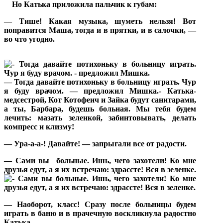
Но Катька приложила пальчик к губам:
— Тише! Какая музыка, шуметь нельзя! Вот
поправится Маша, тогда и в прятки, и в салочки, —
во что угодно.
— Тогда давайте потихоньку в больницу играть. Чур
я буду врачом. — предложил Мишка.- Катька-
медсестрой, Кот Котофеич и Зайка будут санитарами,
а ты, Барбара, будешь больная. Мы тебя будем
лечить: мазать зеленкой, забинтовывать, делать
компресс и клизму!
— Ура-а-а-! Давайте! — запрыгали все от радости.
— Сами вы
больные. Ишь, чего захотели! Ко мне
друзья едут, а я их встречаю: здрассте! Вся в зеленке.
— Наоборот, класс! Сразу после больницы будем
играть в баню и в прачечную воскликнула радостно
Катька.