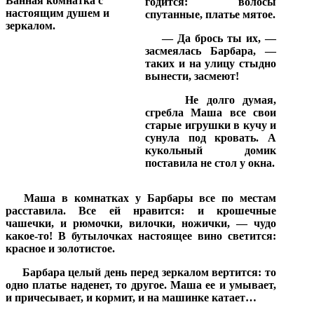
годится: волосы
спутанные, платье мятое.
— Да брось ты их, —
засмеялась Барбара, —
таких и на улицу стыдно
вынести, засмеют!
Не долго думая,
сгребла Маша все свои
старые игрушки в кучу и
сунула под кровать. А
кукольный домик
поставила не стол у окна.
Маша в комнатках у Барбары все по местам
расставила. Все ей нравится: и крошечные
чашечки, и рюмочки, вилочки, ножички, — чудо
какое-то! В бутылочках настоящее вино светится:
красное и золотистое.
Барбара целый день перед зеркалом вертится: то
одно платье наденет, то другое. Маша ее и умывает,
и причесывает, и кормит, и на машинке катает…