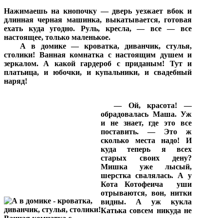
Нажимаешь на кнопочку — дверь уезжает вбок и
длинная черная машинка, выкатывается, готовая
ехать куда угодно. Руль, кресла, — все — все
настоящее, только маленькое.
А в домике — кроватка, диванчик, стулья,
столики! Ванная комнатка с настоящим душем и
зеркалом. А какой гардероб с приданым! Тут и
платьица, и юбочки, и купальники, и свадебный
наряд!
— Ой, красота! —
обрадовалась Маша. Уж
и не знает, где это все
поставить. — Это ж
сколько места надо! И
куда теперь я всех
старых своих дену?
Мишка уже лысый,
шерстка свалялась. А у
Кота Котофеича
уши
отрываются, вон, нитки
видны. А уж кукла
Катька совсем никуда не