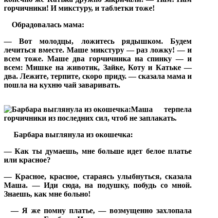
горчичники! И микстуру, и таблетки тоже!
Обрадовалась мама:
— Вот молодцы, ложитесь рядышком. Будем
лечиться вместе. Маше микстуру — раз ложку! — и
всем тоже. Маше два горчичника на спинку — и
всем: Мишке на животик, Зайке, Коту и Катьке —
два. Лежите, терпите, скоро приду. — сказала мама и
пошла на кухню чай заваривать.
Маша терпела
горчичники из последних сил, чтоб не заплакать.
Барбара выглянула из окошечка:
— Как ты думаешь, мне больше идет белое платье
или красное?
— Красное, красное, стараясь улыбнуться, сказала
Маша. — Иди сюда, на подушку, побудь со мной.
Знаешь, как мне больно!
— Я же помну платье, — возмущенно захлопала