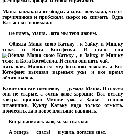
ресницами Барбара. И снова спряталась.
Маша заплакала от обиды, а мама подумала, что от
горчичников и прибежала скорее их снимать. Одна
Катька все понимала:
— Не плачь, Маша.
Зато мы тебя любим.
Обняла Маша свою Катьку , и Зайку, и Мишку
тоже, и Кота Котофеича. И стали они
пить чай. Мишка ел мед большой ложкой, а Кот
Котофеич вымазал вареньем усы, и все время
облизывался.
Какие они все смешные, — думала Маша. И совсем
они не старые, а очень даже хорошие. Вот встану
завтра, пришью Мишке ухо, а Зайке
сошью
штанишки. Куклу Катьку надо только отмыть,
причесать, да в новое платьице нарядить.
Когда напились чаю, мама сказала:
— А теперь — спать! — и ушла, погасив свет.