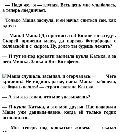
— Надо же,
я — глупая. Весь день мне улыбалась,
а теперь ябедничает.
Только Маша заснула, и ей начал сниться сон, как
вдруг:
—
Маша! Маша! Да проснись ты! Ко мне гости едут.
Скорей причеши меня, да нарежь бутерброды с
колбаской и с
сыром. Ну, долго ты будешь лежать?
— И тут из-под кровати вылезла кукла Катька, а за
ней: Мишка, Зайка и Кот Котофеич.
— Чего
кричишь! Не видишь разве, наша Маша
заболела,
ее будить нельзя! — строго сказала Катька.
— А ты кто такая, что мне указываешь?
— Я кукла Катька, а это мои друзья. Нас подарили
Маше уже давным-давно, когда ей только годик
исполнился.
— Мы теперь под кроватью живем. — сказал