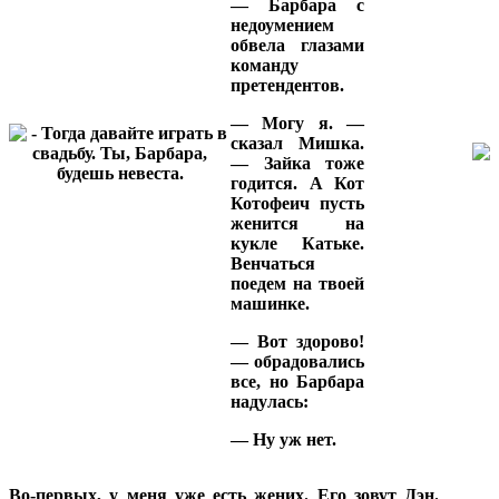
— Барбара с
недоумением
обвела глазами
команду
претендентов.
— Могу я. —
сказал Мишка.
— Зайка тоже
годится. А Кот
Котофеич пусть
женится на
кукле Катьке.
Венчаться
поедем на твоей
машинке.
— Вот здорово!
— обрадовались
все, но Барбара
надулась:
— Ну уж нет.
Во-первых, у меня уже есть жених. Его зовут Дэн.