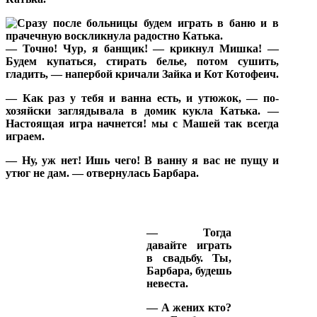
— Точно! Чур, я банщик! — крикнул Мишка! —
Будем купаться, стирать белье, потом сушить,
гладить, — напербой кричали Зайка и Кот Котофеич.
— Как раз у тебя и ванна есть, и утюжок, — по-
хозяйски заглядывала в домик кукла Катька. —
Настоящая игра начнется! мы с Машей так всегда
играем.
— Ну, уж нет! Ишь чего! В ванну я вас не пущу и
утюг не дам. — отвернулась Барбара.
— Тогда
давайте играть
в свадьбу. Ты,
Барбара, будешь
невеста.
— А жених кто?