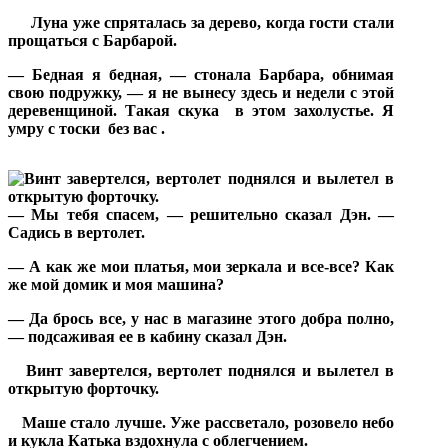
Луна уже спряталась за дерево, когда гости стали
прощаться с Барбарой.
— Бедная я бедная, — стонала Барбара, обнимая
свою подружку, — я не вынесу здесь и недели с этой
деревенщиной. Такая скука
в этом захолустье. Я
умру с тоски
без вас .
— Мы тебя спасем, — решительно сказал Дэн. —
Садись в вертолет.
— А как же мои платья, мои зеркала и все-все? Как
же мой домик и моя машина?
— Да брось все, у нас в магазине этого добра полно,
— подсаживая ее в кабину сказал Дэн.
Винт завертелся, вертолет поднялся и вылетел в
открытую форточку.
Маше стало лучше. Уже рассветало, розовело небо
и кукла Катька вздохнула с облегчением.