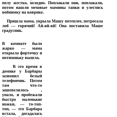
полу жестко, холодно. Поплакали они, поплакали,
потом нашли меховые мамины тапки и улеглись
вобнимку на коврике.
Пришла мама, укрыла Машу потеплее, потрогала
лоб — горячий! Ай-яй-яй! Она поставила Маше
градусник.
В комнате было
жарко — мама
открыла форточку и
потихоньку вышла.
В это время в
домике у Барбары
зазвонил
белый
телефончик. Потом
там что-то
зашевелилось ,
упало, и пробежали
быстро маленькие
ножки, — то-топ-
топ, — это Барбара
встала, догадалась