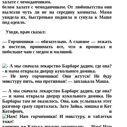
белом халате с чемоданчиком. От любопытства они
вылезли чуть ли не на середину комнаты. Мама
увидела их, быстренько подняла и сунула к Маше
под одеяло.
Уходя, врач сказал:
— Горчичники — обязательно. А главное — лежать
в постели, принимать все, что я прописал и
побольше чаю с медом и малиной.
— Не хочу горчичники! Они жгутся! Не буду
микстуру пить, она противная! — заплакала Маша.
— А мы сначала лекарство Барбаре дадим, где она?
— и мама открыла дверцу кукольного домика. Но
Барбары там не оказалось. Она, как услышала этот
разговор сразу спряталась. Зато Зайка, мишка и Кот
Котофеич, и
конечно же Катька дружно закричали: — Нам! Нам