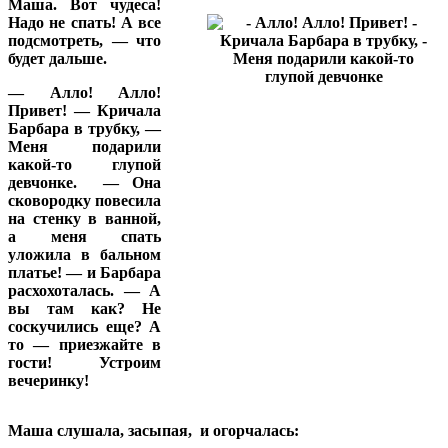
Маша. Вот чудеса!
Надо не спать! А все
подсмотреть, — что
будет дальше.
— Алло! Алло!
Привет! — Кричала
Барбара в трубку, —
Меня подарили
какой-то глупой
девчонке.
— Она
сковородку повесила
на стенку в ванной,
а меня спать
уложила в бальном
платье! — и Барбара
расхохоталась. — А
вы там как? Не
соскучились еще? А
то — приезжайте в
гости! Устроим
вечеринку!
Маша слушала, засыпая,
и огорчалась: