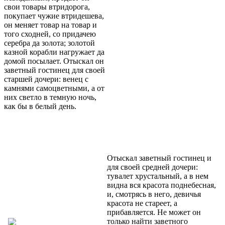
свои товары втридорога,
покупает чужие втридешева,
он меняет товар на товар и
того сходней, со придачею
серебра да золота; золотой
казной корабли нагружает да
домой посылает. Отыскал он
заветный гостинец для своей
старшей дочери: венец с
камнями самоцветными, а от
них светло в темную ночь,
как бы в белый день.
Отыскал заветный гостинец и
для своей средней дочери:
тувалет хрустальный, а в нем
видна вся красота поднебесная,
и, смотрясь в него, девичья
красота не стареет, а
прибавляется. Не может он
только найти заветного