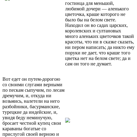
гостинца для меньшой,
любимой дочери — аленького
цветочка, краше которого не
было бы на белом свете.
Находил он во садах царских,
королевских и султановых
много аленьких цветочков такой
красоты, что ни в сказке сказать,
ни пером написать; да никто ему
поруки не дает, что краше того
цветка нет на белом свете; да и
сам он того не думает.
Вот едет он путем-дорогою
со своими слугами верными
по пескам сыпучим, по лесам
дремучим, и, откуда ни
возьмись, налетели на него
разбойники, басурманские,
турецкие да индейские, и,
увидя беду неминучую,
бросает честной купец свои
караваны богатые со
прислугой своей верною и