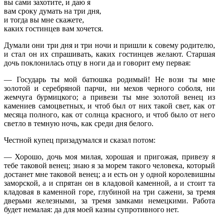
вы сами захотите, и даю я
вам сроку думать на три дня,
и тогда вы мне скажете,
каких гостинцев вам хочется.
Думали они три дня и три ночи и пришли к совему родителю,
и стал он их спрашивать, каких гостинцев желают. Старшая
дочь поклонилась отцу в ноги да и говорит ему первая:
— Государь ты мой батюшка родимый! Не вози ты мне
золотой и серебряной парчи, ни мехов черного соболя, ни
жемчуга бурмицкого; а привези ты мне золотой венец из
камениев самоцветных, и чтоб был от них такой свет, как от
месяца полного, как от солнца красного, и чтоб было от него
светло в темную ночь, как среди дня белого.
Честной купец призадумался и сказал потом:
— Хорошо, дочь моя милая, хорошая и пригожая, привезу я
тебе таковой венец; знаю я за морем такого человека, который
достанет мне таковой венец; а и есть он у одной королевишны
заморской, а и спрятан он в кладовой каменной, а и стоит та
кладовая в каменной горе, глубиной на три сажени, за тремя
дверьми железными, за тремя замками немецкими. Работа
будет немалая: да для моей казны супротивного нет.