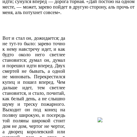
идти; сунулся вперед — дорога торная. «Дай постою на одном
месте, — может, зарево пойдет в другую сторону, аль прочь от
меня, аль потухнет совсем».
Вот и стал он, дожидается; да
не тут-то было: зарево точно
к нему навстречу идет, и как
будто около него светлее
становится; думал он, думал
и порешил идти вперед. Двух
смертей не бывать, а одной
не миновать. Перекрестился
купец и пошел вперед. Чем
дальше идет, тем светлее
становится, и стало, почитай,
как белый день, а не слышно
шуму и треску пожарного.
Выходит он под конец на
поляну широкую, и посередь
той поляны широкой стоит
дом не дом, чертог не чертог,
а дворец королевский или