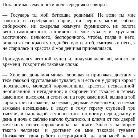
Поклонилась ему в ноги дочь середняя и говорит:
— Государь ты мой батюшка родимый! Не вози ты мне
золотой и серебряной парчи, ни черных мехов соболя
сибирского, ни ожерелья жемчуга бурмицкого, ни золота
венца самоцветного, а привези ты мне тувалет из хрусталю
восточного, цельного, беспорочного, чтобы, глядя в него,
видела я всю красоту поднебесную и чтоб, смотрясь в него, я
не старилась и красота б моя девичья прибавлялася.
Призадумался честной купец и, подумав мало ли, много ли
времени, говорит ей таковые слова:
— Хорошо, дочь моя милая, хорошая и пригожая, достану я
тебе таковой хрустальный тувалет; а и есть он у дочери короля
персидского, молодой королевишны, красоты несказанной,
неописанной и негаданной; и схоронен тот тувалет в терему
каменном, высоком, и стоит он на горе каменной, вышина той
горы в триста сажень, за семью дверьми железными, за семью
замками немецкими, и ведут к тому терему ступеней три
тысячи, и на каждой ступени стоит по воину персидскому и
день и ночь с саблею наголо булатною, и ключи от тех дверей
железных носит королевишна на поясе. Знаю я за морем
такого человека, и достанет он мне таковой тувалет.
Потяжелее твоя работа сестрицыной, да для моей казны