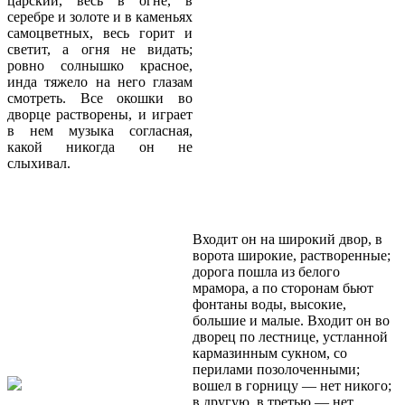
царский, весь в огне, в
серебре и золоте и в каменьях
самоцветных, весь горит и
светит, а огня не видать;
ровно солнышко красное,
инда тяжело на него глазам
смотреть. Все окошки во
дворце растворены, и играет
в нем музыка согласная,
какой никогда он не
слыхивал.
Входит он на широкий двор, в
ворота широкие, растворенные;
дорога пошла из белого
мрамора, а по сторонам бьют
фонтаны воды, высокие,
большие и малые. Входит он во
дворец по лестнице, устланной
кармазинным сукном, со
перилами позолоченными;
вошел в горницу — нет никого;
в другую, в третью — нет