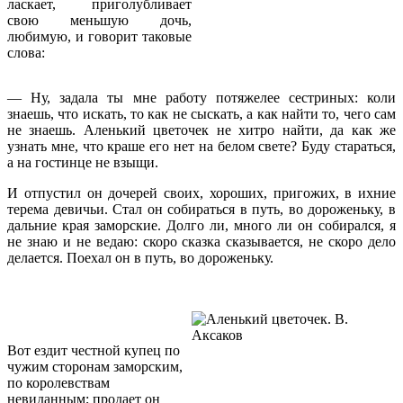
ласкает, приголубливает
свою меньшую дочь,
любимую, и говорит таковые
слова:
— Ну, задала ты мне работу потяжелее сестриных: коли
знаешь, что искать, то как не сыскать, а как найти то, чего сам
не знаешь. Аленький цветочек не хитро найти, да как же
узнать мне, что краше его нет на белом свете? Буду стараться,
а на гостинце не взыщи.
И отпустил он дочерей своих, хороших, пригожих, в ихние
терема девичьи. Стал он собираться в путь, во дороженьку, в
дальние края заморские. Долго ли, много ли он собирался, я
не знаю и не ведаю: скоро сказка сказывается, не скоро дело
делается. Поехал он в путь, во дороженьку.
Вот ездит честной купец по
чужим сторонам заморским,
по королевствам
невиданным; продает он