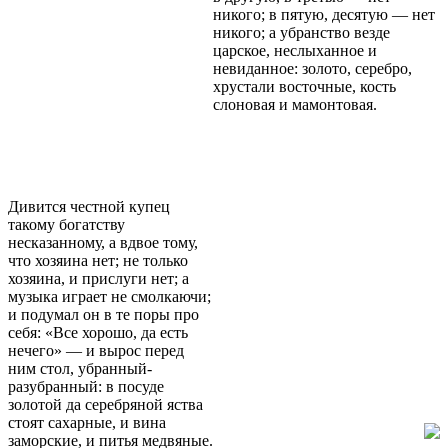
никого; в пятую, десятую — нет
никого; а убранство везде
царское, неслыханное и
невиданное: золото, серебро,
хрустали восточные, кость
слоновая и мамонтовая.
Дивится честной купец
такому богатству
несказанному, а вдвое тому,
что хозяина нет; не только
хозяина, и прислуги нет; а
музыка играет не смолкаючи;
и подумал он в те поры про
себя: «Все хорошо, да есть
нечего» — и вырос перед
ним стол, убранный-
разубранный: в посуде
золотой да серебряной яства
стоят сахарные, и вина
заморские, и питья медвяные.