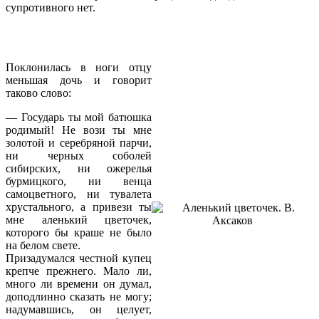
супротивного нет.
Поклонилась в ноги отцу
меньшая дочь и говорит
таково слово:
— Государь ты мой батюшка
родимый! Не вози ты мне
золотой и серебряной парчи,
ни черных соболей
сибирских, ни ожерелья
бурмицкого, ни венца
самоцветного, ни тувалета
хрустального, а привези ты
мне аленький цветочек,
которого бы краше не было
на белом свете.
Призадумался честной купец
крепче прежнего. Мало ли,
много ли времени он думал,
доподлинно сказать не могу;
надумавшись, он целует,