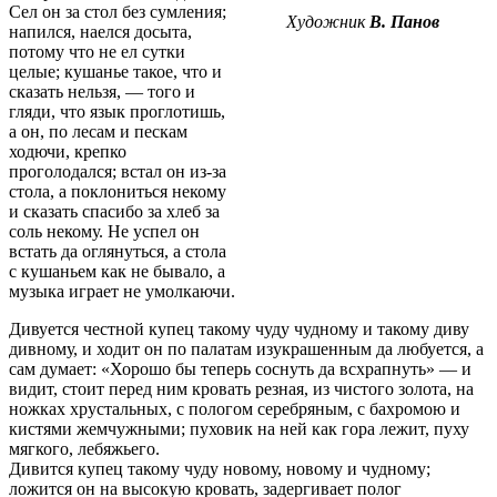
Сел он за стол без сумления;
Художник
В. Панов
напился, наелся досыта,
потому что не ел сутки
целые; кушанье такое, что и
сказать нельзя, — того и
гляди, что язык проглотишь,
а он, по лесам и пескам
ходючи, крепко
проголодался; встал он из-за
стола, а поклониться некому
и сказать спасибо за хлеб за
соль некому. Не успел он
встать да оглянуться, а стола
с кушаньем как не бывало, а
музыка играет не умолкаючи.
Дивуется честной купец такому чуду чудному и такому диву
дивному, и ходит он по палатам изукрашенным да любуется, а
сам думает: «Хорошо бы теперь соснуть да всхрапнуть» — и
видит, стоит перед ним кровать резная, из чистого золота, на
ножках хрустальных, с пологом серебряным, с бахромою и
кистями жемчужными; пуховик на ней как гора лежит, пуху
мягкого, лебяжьего.
Дивится купец такому чуду новому, новому и чудному;
ложится он на высокую кровать, задергивает полог