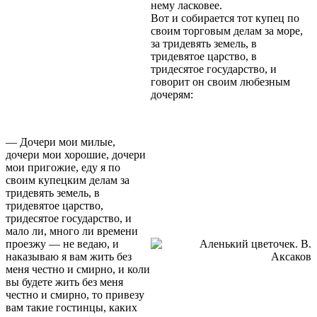
нему ласковее.
Вот и собирается тот купец по
своим торговым делам за море,
за тридевять земель, в
тридевятое царство, в
тридесятое государство, и
говорит он своим любезным
дочерям:
— Дочери мои милые,
дочери мои хорошие, дочери
мои пригожие, еду я по
своим купецким делам за
тридевять земель, в
тридевятое царство,
тридесятое государство, и
мало ли, много ли времени
проезжу — не ведаю, и
наказываю я вам жить без
меня честно и смирно, и коли
вы будете жить без меня
честно и смирно, то привезу
вам такие гостинцы, каких