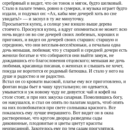
серебряный и видит, что он тонок и мягок, будто шелковый.
Стало в палате темно, ровно в сумерки, и музыка играет будто
издали, и подумал он: «Ах, кабы мне дочерей хоть во сне
увидать!» — и заснул в ту же минуточку.
Просыпается купец, а солнце уже взошло выше дерева
стоячего. Проснулся купец, а вдруг опомниться не может: всю
ночь видел он во сне дочерей своих любезных, хороших и
пригожих, и видел он дочерей своих старших: старшую и
середнюю, что они веселым-веселёхоньки, а печальна одна
дочь меньшая, любимая; что у старшей и середней дочери есть
женихи богатые и что собираются они выйти замуж, не
дождавшись его благословения отцовского; меньшая же дочь
любимая, красавица писаная, о женихах и слышать не хочет,
покуда не воротится ее родимый батюшка. И стало у него на
душе и радостно и не радостно.
Встал он со кровати высокой, платье ему все приготовлено, и
фонтан воды бьет в чашу хрустальную; он одевается,
умывается и уж новому чуду не дивуется: чай и кофей на
столе стоят, и при них закуска сахарная. Помолившись богу,
он накушался, и стал он опять по палатам ходить, чтоб опять
на них полюбоватися при свете солнышка красного. Все
показалось ему лучше вчерашнего. Вот видит он в окна
растворенные, что кругом дворца разведены сады
диковинные, плодовитые и цветы цветут красоты
неописанной. Захотелось ему по тем садам прогулятися.