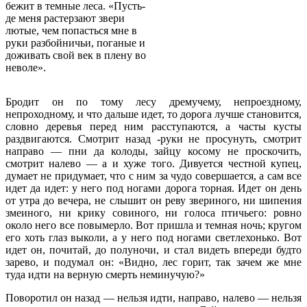
бежит в темные леса. «Пусть-
де меня растерзают звери
лютые, чем попасться мне в
руки разбойничьи, поганые и
доживать свой век в плену во
неволе».
Бродит он по тому лесу дремучему, непроездному,
непроходному, и что дальше идет, то дорога лучше становится,
словно деревья перед ним расступаются, а часты кусты
раздвигаются. Смотрит назад -руки не просунуть, смотрит
направо — пни да колоды, зайцу косому не проскочить,
смотрит налево — а и хуже того. Дивуется честной купец,
думает не придумает, что с ним за чудо совершается, а сам все
идет да идет: у него под ногами дорога торная. Идет он день
от утра до вечера, не слышит он реву звериного, ни шипения
змеиного, ни крику совиного, ни голоса птичьего: ровно
около него все повымерло. Вот пришла и темная ночь; кругом
его хоть глаз выколи, а у него под ногами светлехонько. Вот
идет он, почитай, до полуночи, и стал видеть впереди будто
зарево, и подумал он: «Видно, лес горит, так зачем же мне
туда идти на верную смерть неминучую?»
Поворотил он назад — нельзя идти, направо, налево — нельзя