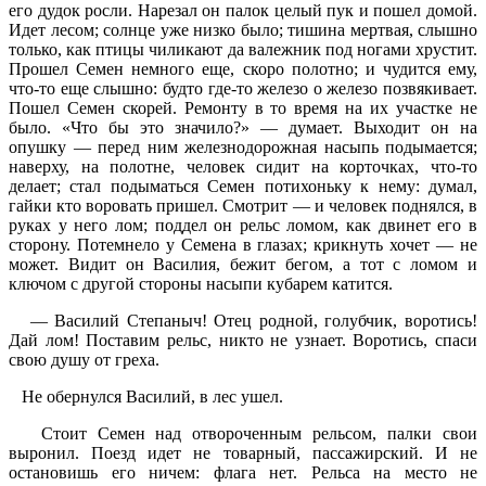
его дудок росли. Нарезал он палок целый пук и пошел домой.
Идет лесом; солнце уже низко было; тишина мертвая, слышно
только, как птицы чиликают да валежник под ногами хрустит.
Прошел Семен немного еще, скоро полотно; и чудится ему,
что-то еще слышно: будто где-то железо о железо позвякивает.
Пошел Семен скорей. Ремонту в то время на их участке не
было. «Что бы это значило?» — думает. Выходит он на
опушку — перед ним железнодорожная насыпь подымается;
наверху, на полотне, человек сидит на корточках, что-то
делает; стал подыматься Семен потихоньку к нему: думал,
гайки кто воровать пришел. Смотрит — и человек поднялся, в
руках у него лом; поддел он рельс ломом, как двинет его в
сторону. Потемнело у Семена в глазах; крикнуть хочет — не
может. Видит он Василия, бежит бегом, а тот с ломом и
ключом с другой стороны насыпи кубарем катится.
— Василий Степаныч! Отец родной, голубчик, воротись!
Дай лом! Поставим рельс, никто не узнает. Воротись, спаси
свою душу от греха.
Не обернулся Василий, в лес ушел.
Стоит Семен над отвороченным рельсом, палки свои
выронил. Поезд идет не товарный, пассажирский. И не
остановишь его ничем: флага нет. Рельса на место не