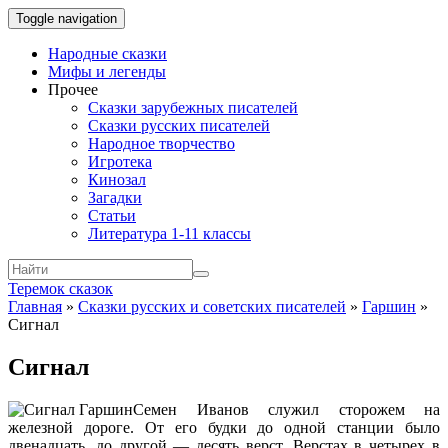
Toggle navigation
Народные сказки
Мифы и легенды
Прочее
Сказки зарубежных писателей
Сказки русских писателей
Народное творчество
Игротека
Кинозал
Загадки
Статьи
Литература 1-11 классы
Теремок сказок
Главная
»
Сказки русских и советских писателей
»
Гаршин
»
Сигнал
Сигнал
Семен Иванов служил сторожем на
железной дороге. От его будки до одной станции было
двенадцать, до другой — десять верст. Верстах в четырех в