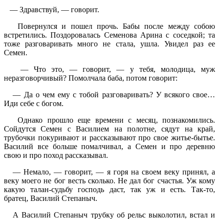
— Здравствуй, — говорит.
Повернулся и пошел прочь. Бабы после между собою
встретились. Поздоровалась Семенова Арина с соседкой; та
тоже разговаривать много не стала, ушла. Увидел раз ее
Семен.
— Что это, — говорит, — у тебя, молодица, муж
неразговорчивый? Помолчала баба, потом говорит:
— Да о чем ему с тобой разговаривать? У всякого свое…
Иди себе с богом.
Однако прошло еще времени с месяц, познакомились.
Сойдутся Семен с Василием на полотне, сядут на край,
трубочки покуривают и рассказывают про свое житье-бытье.
Василий все больше помалчивал, а Семен и про деревню
свою и про поход рассказывал.
— Немало, — говорит, — я горя на своем веку принял, а
веку моего не бог весть сколько. Не дал бог счастья. Уж кому
какую талан-судьбу господь даст, так уж и есть. Так-то,
братец, Василий Степаныч.
А Василий Степаныч трубку об рельс выколотил, встал и