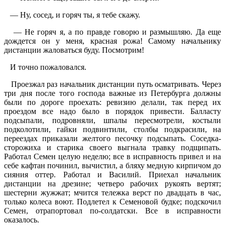
— Ну, сосед, и горяч ты, я тебе скажу.
— Не горяч я, а по правде говорю и размышляю. Да еще
дождется он у меня, красная рожа! Самому начальнику
дистанции жаловаться буду. Посмотрим!
И точно пожаловался.
Проезжал раз начальник дистанции путь осматривать. Через
три дня после того господа важные из Петербурга должны
были по дороге проехать: ревизию делали, так перед их
проездом все надо было в порядок привести. Балласту
подсыпали, подровняли, шпалы пересмотрели, костыли
подколотили, гайки подвинтили, столбы подкрасили, на
переездах приказали желтого песочку подсыпать. Соседка-
сторожиха и старика своего выгнала травку подщипать.
Работал Семен целую неделю; все в исправность привел и на
себе кафтан починил, вычистил, а бляху медную кирпичом до
сияния оттер. Работал и Василий. Приехал начальник
дистанции на дрезине; четверо рабочих рукоять вертят;
шестерни жужжат; мчится тележка верст по двадцать в час,
только колеса воют. Подлетел к Семеновой будке; подскочил
Семен, отрапортовал по-солдатски. Все в исправности
оказалось.