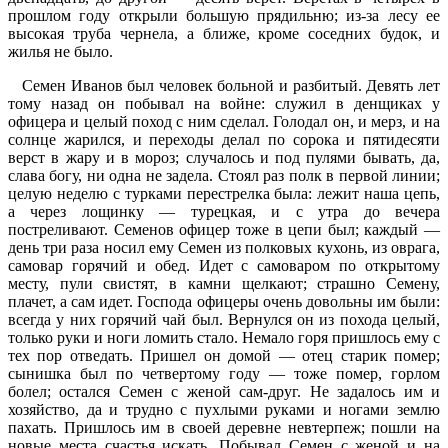
прошлом году открыли большую прядильню; из-за лесу ее
высокая труба чернела, а ближе, кроме соседних будок, и
жилья не было.
Семен Иванов был человек больной и разбитый. Девять лет
тому назад он побывал на войне: служил в денщиках у
офицера и целый поход с ним сделал. Голодал он, и мерз, и на
солнце жарился, и переходы делал по сорока и пятидесяти
верст в жару и в мороз; случалось и под пулями бывать, да,
слава богу, ни одна не задела. Стоял раз полк в первой линии;
целую неделю с турками перестрелка была: лежит наша цепь,
а через лощинку — турецкая, и с утра до вечера
постреливают. Семенов офицер тоже в цепи был; каждый —
день три раза носил ему Семен из полковых кухонь, из оврага,
самовар горячий и обед. Идет с самоваром по открытому
месту, пули свистят, в камни щелкают; страшно Семену,
плачет, а сам идет. Господа офицеры очень довольны им были:
всегда у них горячий чай был. Вернулся он из похода целый,
только руки и ноги ломить стало. Немало горя пришлось ему с
тех пор отведать. Пришел он домой — отец старик помер;
сынишка был по четвертому году — тоже помер, горлом
болел; остался Семен с женой сам-друг. Не задалось им и
хозяйство, да и трудно с пухлыми руками и ногами землю
пахать. Пришлось им в своей деревне невтерпеж; пошли на
новые места счастья искать. Побывал Семен с женой и на