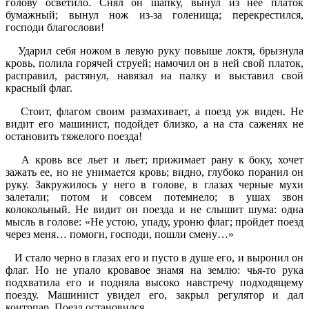
голову осветило. Снял он шапку, вынул из нее платок
бумажный; вынул нож из-за голенища; перекрестился,
господи благослови!
Ударил себя ножом в левую руку повыше локтя, брызнула
кровь, полила горячей струей; намочил он в ней свой платок,
расправил, растянул, навязал на палку и выставил свой
красный флаг.
Стоит, флагом своим размахивает, а поезд уж виден. Не
видит его машинист, подойдет близко, а на ста саженях не
остановить тяжелого поезда!
А кровь все льет и льет; прижимает рану к боку, хочет
зажать ее, но не унимается кровь; видно, глубоко поранил он
руку. Закружилось у него в голове, в глазах черные мухи
залетали; потом и совсем потемнело; в ушах звон
колокольный. Не видит он поезда и не слышит шума: одна
мысль в голове: «Не устою, упаду, уроню флаг; пройдет поезд
через меня… помоги, господи, пошли смену…»
И стало черно в глазах его и пусто в душе его, и выронил он
флаг. Но не упало кровавое знамя на землю: чья-то рука
подхватила его и подняла высоко навстречу подходящему
поезду. Машинист увидел его, закрыл регулятор и дал
контрпар. Поезд остановился.