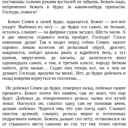
поставишь; голыми руками костылей не забьешь. Бежать надо,
непременно бежать в будку за каким-нибудь припасом.
Господи, помоги!
Бежит Семен к своей будке, задыхается. Бежит — вот-вот
упадет. Выбежал из лесу — до будки «со сажен, не больше,
осталось, слышит — на фабрике гудок загудел. Шесть часов. А
в две минуты седьмого поезд пройдет. Господи! Спаси
невинные души! Так и видит перед собою Семен: хватит
паровоз левым колесом об рельсовый обруб, дрогнет,
накренится, пойдет шпалы рвать и вдребезги бить, а тут
кривая, закругление, да насыпь, да валиться-то вниз
одиннадцать сажен, а там, в третьем классе, народу битком
набито, дети малые… Сидят они теперь все, ни о чем не
думают. Господи, вразуми ты меня!.. Нет, до будки добежать и
назад вовремя вернуться не поспеешь…
Не добежал Семен до будки, повернул назад, побежал скорее
прежнего. Бежит почти без памяти; сам не знает, что еще
будет. Добежал до отвороченного рельса: палки его кучей
лежат. Нагнулся он, схватил одну, сам не понимая зачем,
дальше побежал. Чудится ему, что уже поезд идет. Слышит
свисток далекий, слышит, рельсы мерно и потихоньку
подрагивать начали. Бежать дальше сил нету; остановился он
от страшного места саженях во ста: тут ему точно светом