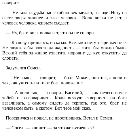
говорит:
— Не талан-судьба нас с тобою век заедает, а люди. Нету на
свете зверя хищнее и злее человека. Волк волка не ест, а
человек человека живьем съедает.
— Ну, брат, волк волка ест, это ты не говори.
— К слову пришлось, и сказал. Все-таки нету твари жесточе.
Не людская бы злость да жадность — жить бы можно было.
Всякий тебя за живое ухватить норовит, да кус откусить, да
слопать.
Задумался Семен.
— Не знаю, — говорит, — брат. Может, оно так, а коли и
так, так уж есть на то от бога положение.
— А коли так, — говорит Василий, — так нечего нам с
тобой и разговаривать. Коли всякую скверность на бога
взваливать, а самому сидеть да терпеть, так это, брат, не
человеком быть, а скотом. Вот тебе мой сказ.
Повернулся и пошел, не простившись. Встал и Семен.
— Сосед, — кричит, — за что же ругаешься?