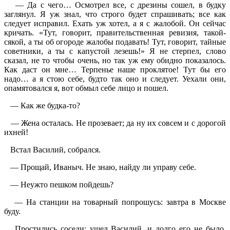
— Да с чего… Осмотрел все, с дрезины сошел, в будку
заглянул. Я уж знал, что строго будет спрашивать; все как
следует исправил. Ехать уж хотел, а я с жалобой. Он сейчас
кричать. «Тут, говорит, правительственная ревизия, такой-
сякой, а ты об огороде жалобы подавать! Тут, говорит, тайные
советники, а ты с капустой лезешь!» Я не стерпел, слово
сказал, не то чтобы очень, но так уж ему обидно показалось.
Как даст он мне… Терпенье наше проклятое! Тут бы его
надо… а я стою себе, будто так оно и следует. Уехали они,
опамятовался я, вот обмыл себе лицо и пошел.
— Как же будка-то?
— Жена осталась. Не прозевает; да ну их совсем и с дорогой
ихней!
Встал Василий, собрался.
— Прощай, Иваныч. Не знаю, найду ли управу себе.
— Неужто пешком пойдешь?
— На станции на товарный попрошусь: завтра в Москве
буду.
Простились соседи; ушел Василий, и долго его не было.