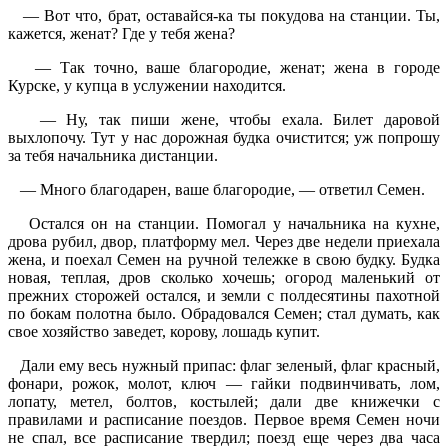
— Вот что, брат, оставайся-ка ты покудова на станции. Ты,
кажется, женат? Где у тебя жена?
— Так точно, ваше благородие, женат; жена в городе
Курске, у купца в услужении находится.
— Ну, так пиши жене, чтобы ехала. Билет даровой
выхлопочу. Тут у нас дорожная будка очистится; уж попрошу
за тебя начальника дистанции.
— Много благодарен, ваше благородие, — ответил Семен.
Остался он на станции. Помогал у начальника на кухне,
дрова рубил, двор, платформу мел. Через две недели приехала
жена, и поехал Семен на ручной тележке в свою будку. Будка
новая, теплая, дров сколько хочешь; огород маленький от
прежних сторожей остался, и земли с полдесятины пахотной
по бокам полотна было. Обрадовался Семен; стал думать, как
свое хозяйство заведет, корову, лошадь купит.
Дали ему весь нужный припас: флаг зеленый, флаг красный,
фонари, рожок, молот, ключ — гайки подвинчивать, лом,
лопату, метел, болтов, костылей; дали две книжечки с
правилами и расписание поездов. Первое время Семен ночи
не спал, все расписание твердил; поезд еще через два часа