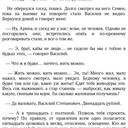
Не обернулся сосед, пошел. Долго смотрел на него Семен,
пока на выемке на повороте стало Василия не видно.
Вернулся домой и говорит жене:
— Ну, Арина, и сосед же у нас: зелье, не человек. Однако не
поссорились они; встретились опять и по-прежнему
разговаривать стали, и все о том же.
— Э, брат, кабы не люди… не сидели бы мы с тобою в
будках этих, — говорит Василий.
— Что ж в будке… ничего, жить можно.
— Жить можно, жить можно… Эх, ты! Много жил, мало
нажил, много смотрел, мало увидел. Бедному человеку, в
будке там или где, какое уж житье! Едят тебя живодеры эти.
Весь сок выжимают, а стар станешь — выбросят, как жмыху
какую, свиньям на корм. Ты сколько жалованья получаешь?
— Да маловато, Василий Степанович. Двенадцать рублей.
— А я тринадцать с полтиной. Позволь тебя спросить,
почему? По правилу, от правления всем одно полагается:
пятнадцать целковых в месяц, отопление, освещение. Кто же