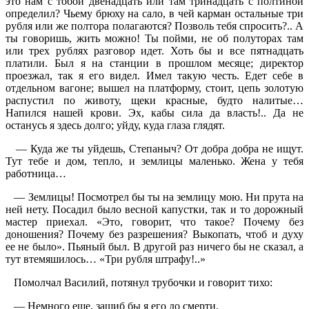
это нам с тобой двенадцать или там тринадцать с полтиной
определил? Чьему брюху на сало, в чей карман остальные три
рубля или же полтора полагаются? Позволь тебя спросить?.. А
ты говоришь, жить можно! Ты пойми, не об полуторах там
или трех рублях разговор идет. Хоть бы и все пятнадцать
платили. Был я на станции в прошлом месяце; директор
проезжал, так я его видел. Имел такую честь. Едет себе в
отдельном вагоне; вышел на платформу, стоит, цепь золотую
распустил по животу, щеки красные, будто налитые…
Напился нашей крови. Эх, кабы сила да власть!.. Да не
останусь я здесь долго; уйду, куда глаза глядят.
— Куда же ты уйдешь, Степаныч? От добра добра не ищут.
Тут тебе и дом, тепло, и землицы маленько. Жена у тебя
работница…
— Землицы! Посмотрел бы ты на землицу мою. Ни прута на
ней нету. Посадил было весной капустки, так и то дорожный
мастер приехал. «Это, говорит, что такое? Почему без
доношения? Почему без разрешения? Выкопать, чтоб и духу
ее не было». Пьяный был. В другой раз ничего бы не сказал, а
тут втемяшилось… «Три рубля штрафу!..»
Помолчал Василий, потянул трубочки и говорит тихо:
— Немного еще, зашиб бы я его до смерти.