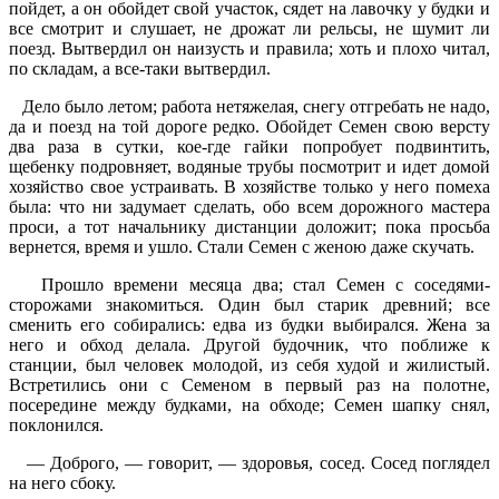
пойдет, а он обойдет свой участок, сядет на лавочку у будки и
все смотрит и слушает, не дрожат ли рельсы, не шумит ли
поезд. Вытвердил он наизусть и правила; хоть и плохо читал,
по складам, а все-таки вытвердил.
Дело было летом; работа нетяжелая, снегу отгребать не надо,
да и поезд на той дороге редко. Обойдет Семен свою версту
два раза в сутки, кое-где гайки попробует подвинтить,
щебенку подровняет, водяные трубы посмотрит и идет домой
хозяйство свое устраивать. В хозяйстве только у него помеха
была: что ни задумает сделать, обо всем дорожного мастера
проси, а тот начальнику дистанции доложит; пока просьба
вернется, время и ушло. Стали Семен с женою даже скучать.
Прошло времени месяца два; стал Семен с соседями-
сторожами знакомиться. Один был старик древний; все
сменить его собирались: едва из будки выбирался. Жена за
него и обход делала. Другой будочник, что поближе к
станции, был человек молодой, из себя худой и жилистый.
Встретились они с Семеном в первый раз на полотне,
посередине между будками, на обходе; Семен шапку снял,
поклонился.
— Доброго, — говорит, — здоровья, сосед. Сосед поглядел
на него сбоку.