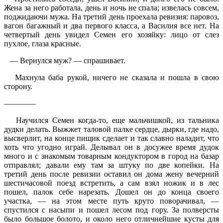
Жена за него работала, день и ночь не спала; извелась совсем,
поджидаючи мужа. На третий день проехала ревизия: паровоз,
вагон багажный и два первого класса, а Василия все нет. На
четвертый день увидел Семен его хозяйку: лицо от слез
пухлое, глаза красные.
— Вернулся муж? — спрашивает.
Махнула баба рукой, ничего не сказала и пошла в свою
сторону.
————
Научился Семен когда-то, еще мальчишкой, из тальника
дудки делать. Выжжет таловой палке сердце, дырки, где надо,
высверлит, на конце пищик сделает и так славно наладит, что
хоть что угодно играй. Делывал он в досужее время дудок
много и с знакомым товарным кондуктором в город на базар
отправлял; давали ему там за штуку по две копейки. На
третий день после ревизии оставил он дома жену вечерний
шестичасовой поезд встретить, а сам взял ножик и в лес
пошел, палок себе нарезать. Дошел он до конца своего
участка, — на этом месте путь круто поворачивал, —
спустился с насыпи и пошел лесом под гору. За полверсты
было большое болото, и около него отличнейшие кусты для