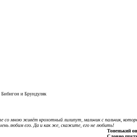
»
Бибигон и Брундуляк
е со мною живёт крохотный лилипут, мальчик с пальчик, которо
чень любим его. Да и как же, скажите, его не любить!
Тоненький он
Словно прут