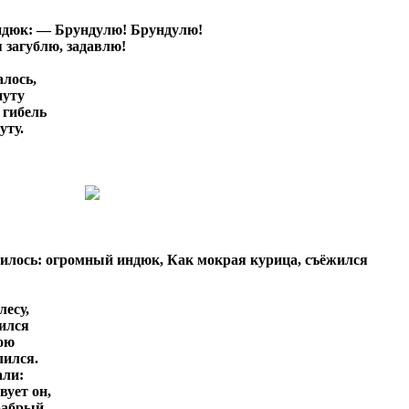
ндюк: — Брундулю! Брундулю!
я загублю, задавлю!
алось,
нуту
 гибель
уту.
илось: огромный индюк, Как мокрая курица, съёжился
лесу,
пился
ою
лился.
али:
вует он,
рабрый