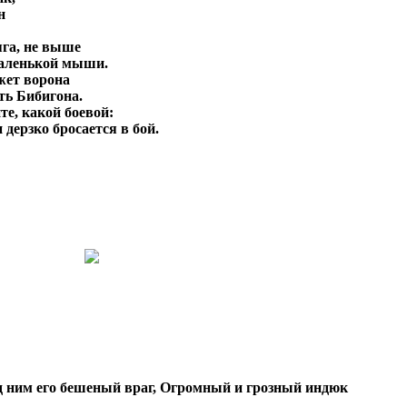
н
яга, не выше
маленькой мыши.
жет ворона
ить
Бибигона
.
те, какой боевой:
 дерзко бросается в бой.
д ним его бешеный враг, Огромный и грозный индюк