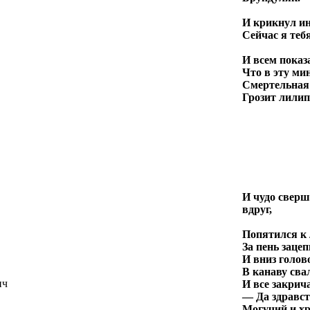
И крикнул и
Сейчас я теб
И всем показ
Что в эту ми
Смертельная
Грозит лилип
И чудо сверш
вдруг,
Попятился к 
За пень заце
И вниз голов
В канаву сва
ич
И все закрич
— Да здравст
Могучий и х