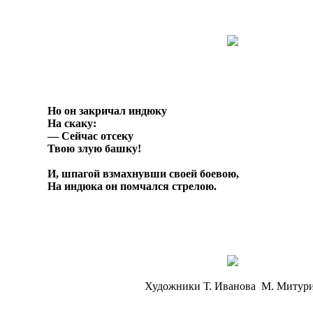
Но он закричал индюку
На скаку:
— Сейчас отсеку
Твою злую башку!
И, шпагой взмахнувши своей боевою,
На индюка он помчался стрелою.
Художники Т. Иванова М. Митур