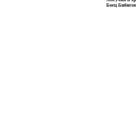
Боец
Бибиго