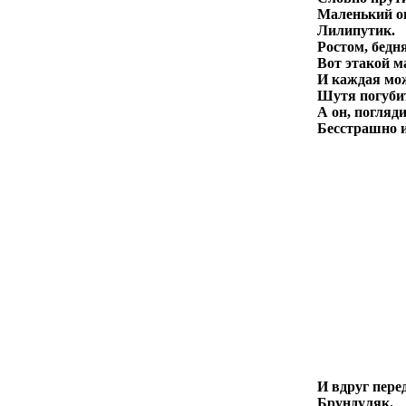
Маленький о
Лилипутик.
Ростом, бедн
Вот этакой 
И каждая мо
Шутя погуб
А он, погляди
Бесстрашно и
И вдруг пере
Брундуляк.