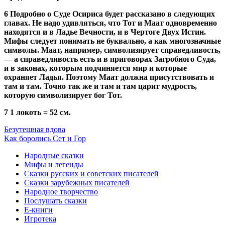
6 Подробно о Суде Осириса будет рассказано в следующих
главах. Не надо удивляться, что Тот и Маат одновременно
находятся и в Ладье Вечности, и в Чертоге Двух Истин.
Мифы следует понимать не буквально, а как многозначные
символы. Маат, например, символизирует справедливость,
— а справедливость есть и в приговорах Загробного Суда,
и в законах, которым подчиняется мир и которые
охраняет Ладья. Поэтому Маат должна присутствовать и
там и там. Точно так же и там и там царит мудрость,
которую символизирует бог Тот.
7 1 локоть = 52 см.
Безутешная вдова
Как боролись Сет и Гор
Народные сказки
Мифы и легенды
Сказки русских и советских писателей
Сказки зарубежных писателей
Народное творчество
Послушать сказки
Е-книги
Игротека