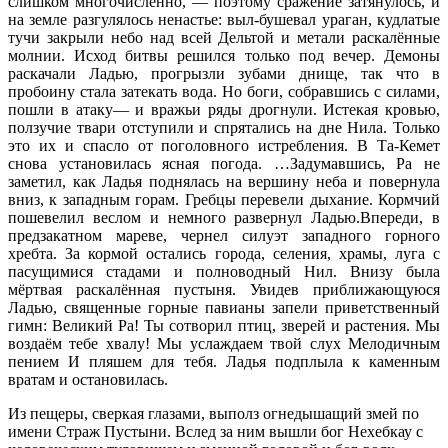
слишком многочисленно, — поэтому сражение затянулось, и
на земле разгулялось ненастье: выл-бушевал ураган, кудлатые
тучи закрыли небо над всей Дельтой и метали раскалённые
молнии. Исход битвы решился только под вечер. Демоны
раскачали Ладью, прогрызли зубами днище, так что в
пробоину стала затекать вода. Но боги, собравшись с силами,
пошли в атаку— и вражьи ряды дрогнули. Истекая кровью,
ползучие твари отступили и спрятались на дне Нила. Только
это их и спасло от поголовного истребления. В Та-Кемет
снова установилась ясная погода. …Задумавшись, Ра не
заметил, как Ладья поднялась на вершину неба и повернула
вниз, к западным горам. Гребцы перевели дыхание. Кормчий
пошевелил веслом и немного развернул Ладью.Впереди, в
предзакатном мареве, чернел силуэт западного горного
хребта. За кормой остались города, селения, храмы, луга с
пасущимися стадами и полноводный Нил. Внизу была
мёртвая раскалённая пустыня. Увидев приближающуюся
Ладью, священные горные павианы запели приветственный
гимн: Великий Ра! Ты сотворил птиц, зверей и растения. Мы
воздаём тебе хвалу! Мы услаждаем твой слух Мелодичным
пением И пляшем для тебя. Ладья подплыла к каменным
вратам и остановилась.
Из пещеры, сверкая глазами, выполз огнедышащий змей по
имени Страж Пустыни. Вслед за ним вышли бог Нехебкау с