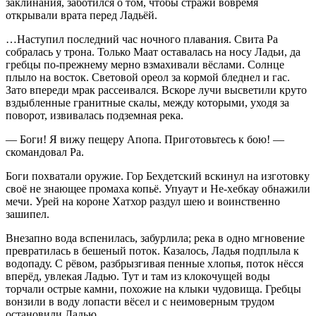
заклинания, заботился о том, чтобы стражи вовремя
открывали врата перед Ладьёй.
…Наступил последний час ночного плавания. Свита Ра
собралась у трона. Только Маат оставалась на носу Ладьи, да
гребцы по-прежнему мерно взмахивали вёслами. Солнце
плыло на восток. Световой ореол за кормой бледнел и гас.
Зато впереди мрак рассеивался. Вскоре лучи высветили круто
вздыбленные гранитные скалы, между которыми, уходя за
поворот, извивалась подземная река.
— Боги! Я вижу пещеру Апопа. Приготовьтесь к бою! —
скомандовал Ра.
Боги похватали оружие. Гор Бехдетский вскинул на изготовку
своё не знающее промаха копьё. Упуаут и Не-хебкау обнажили
мечи. Урей на короне Хатхор раздул шею и воинственно
зашипел.
Внезапно вода вспенилась, забурлила; река в одно мгновение
превратилась в бешеный поток. Казалось, Ладья подплыла к
водопаду. С рёвом, разбрызгивая пенные хлопья, поток нёсся
вперёд, увлекая Ладью. Тут и там из клокочущей воды
торчали острые камни, похожие на клыки чудовища. Гребцы
вонзили в воду лопасти вёсел и с неимоверным трудом
остановили Ладью.