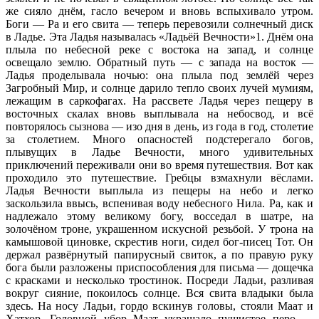
же сияло днём, гасло вечером и вновь вспыхивало утром.
Боги — Ра и его свита — теперь перевозили солнечный диск
в Ладье. Эта Ладья называлась «Ладьёй Вечности»1. Днём она
плыла по небесной реке с востока на запад, и солнце
освещало землю. Обратный путь — с запада на восток —
Ладья проделывала ночью: она плыла под землёй через
Загробный Мир, и солнце дарило тепло своих лучей мумиям,
лежащим в саркофагах. На рассвете Ладья через пещеру в
восточных скалах вновь выплывала на небосвод, и всё
повторялось сызнова — изо дня в день, из года в год, столетие
за столетием. Много опасностей подстерегало богов,
плывущих в Ладье Вечности, много удивительных
приключений переживали они во время путешествия. Вот как
проходило это путешествие. Гребцы взмахнули вёслами.
Ладья Вечности выплыла из пещеры на небо и легко
заскользила ввысь, вспенивая воду небесного Нила. Ра, как и
надлежало этому великому богу, восседал в шатре, на
золочёном троне, украшенном искусной резьбой. У трона на
камышовой циновке, скрестив ноги, сидел бог-писец Тот. Он
держал развёрнутый папирусный свиток, а по правую руку
бога были разложены приспособления для письма — дощечка
с красками и несколько тростинок. Посреди Ладьи, разливая
вокруг сияние, покоилось солнце. Вся свита владыки была
здесь. На носу Ладьи, гордо вскинув головы, стояли Маат и
Хатхор. Головной убор Маат украшало пушистое перо —