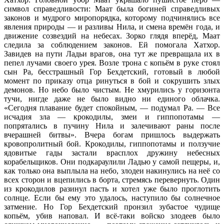
символ справедливости: Маат была богиней справедливых
законов и мудрого миропорядка, которому подчинялись все
явления природы — и разливы Нила, и смена времён года, и
движение созвездий на небесах. Зорко глядя вперёд, Маат
следила за соблюдением законов. Ей помогала Хатхор.
Завидев на пути Ладьи врагов, она тут же превращала их в
пепел лучами своего урея. Возле трона с копьём в руке стоял
сын Ра, бесстрашный Гор Бехдетский, готовый в любой
момент по приказу отца ринуться в бой и сокрушить злых
демонов. Но небо было чистым. Не хмурились у горизонта
тучи, нигде даже не было видно ни единого облачка.
«Сегодня плавание будет спокойным, — подумал Ра. — Все
исчадия зла — крокодилы, змеи и гиппопотамы —
попрятались в пучину Нила и залечивают раны после
вчерашней битвы». Вчера богам пришлось выдержать
кровопролитный бой. Крокодилы, гиппопотамы и ползучие
ядовитые гады застали врасплох дружину небесных
корабельщиков. Они подкараулили Ладью у самой пещеры, и,
как только она выплыла на небо, злодеи накинулись на неё со
всех сторон и вцепились в борта, стремясь перевернуть. Один
из крокодилов разинул пасть и хотел уже было проглотить
солнце. Если бы ему это удалось, наступило бы солнечное
затмение. Но Гор Бехдетский пронзил зубастое чудище
копьём, убив наповал. И всё-таки войско злодеев было