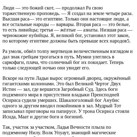
Люди — это божий скот, — продолжал Ра свою
торжественную проповедь. — Я создал на земле четыре расы.
Высшая раса— это египтяне. Только они настоящие люди, а
все остальные народы — варвары. Вторая раса — это белые,
то есть ливийцы; третья — жёлтые — азиаты. Низшая раса —
чернокожие нубийцы. Я, великий бог, установил этот закон,
по которому египтяне должны быть превыше всех народов5.
Ра умолк, обвёл толпу мертвецов величественным взглядом и
дал знак гребцам трогаться в путь. Мумии улеглись в
саркофаги, плача, что солнечный бог их покидает. Теперь
только следующей ночью они увидят его.
Вскоре на пути Ладьи вырос огромный дворец, окружённый
гигантскими колоннами. Это был Великий Чертог Двух
Истин — зал, где вершится Загробный Суд. Здесь боги
подземного мира в присутствии владыки Преисподней
Осириса судили умерших. Шакалоголовый бог Анубис
одного за другим вводил покойников в зал. Мудрый Тот
записывал приговоры на папирусе. У трона Осириса стояли
Исида, Маат и другие боги и богини6.
Так, участок за участком, Ладья Вечности плыла по
подземному Нилу. Волк Упуаут, знающий магические