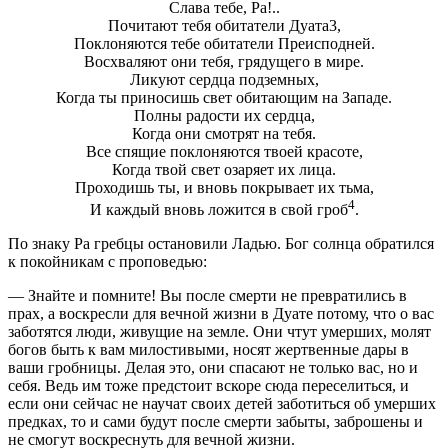
Слава тебе, Ра!..
Почитают тебя обитатели Дуата3,
Поклоняются тебе обитатели Преисподней.
Восхваляют они тебя, грядущего в мире.
Ликуют сердца подземных,
Когда ты приносишь свет обитающим на Западе.
Полны радости их сердца,
Когда они смотрят на тебя.
Все спящие поклоняются твоей красоте,
Когда твой свет озаряет их лица.
Проходишь ты, и вновь покрывает их тьма,
4
И каждый вновь ложится в свой гроб
.
По знаку Ра гребцы остановили Ладью. Бог солнца обратился
к покойникам с проповедью:
— Знайте и помните! Вы после смерти не превратились в
прах, а воскресли для вечной жизни в Дуате потому, что о вас
заботятся люди, живущие на земле. Они чтут умерших, молят
богов быть к вам милостивыми, носят жертвенные дары в
ваши гробницы. Делая это, они спасают не только вас, но и
себя. Ведь им тоже предстоит вскоре сюда переселиться, и
если они сейчас не научат своих детей заботиться об умерших
предках, то и сами будут после смерти забыты, заброшены и
не смогут воскреснуть для вечной жизни.