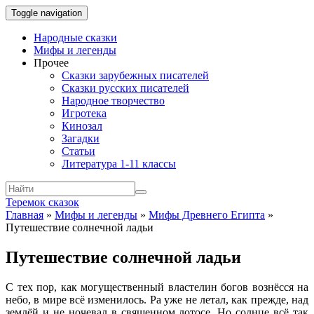
Toggle navigation
Народные сказки
Мифы и легенды
Прочее
Сказки зарубежных писателей
Сказки русских писателей
Народное творчество
Игротека
Кинозал
Загадки
Статьи
Литература 1-11 классы
Теремок сказок
Главная
»
Мифы и легенды
»
Мифы Древнего Египта
»
Путешествие солнечной ладьи
Путешествие солнечной ладьи
С тех пор, как могущественный властелин богов вознёсся на
небо, в мире всё изменилось. Ра уже не летал, как прежде, над
землёй и не ночевал в священном лотосе. Но солнце всё так