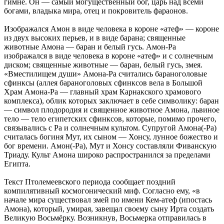
гимне. Он — самый могущественный бог, царь над всеми
богами, владыка мира, отец и покровитель фараонов.
Изображался Амон в виде человека в короне «атеф» — короне
из двух высоких перьев, и в виде барана; священные
животные Амона — баран и белый гусь. Амон-Ра
изображался в виде человека в короне «атеф» и с солнечным
диском; священные животные — баран, белый гусь, змея.
«Вместилищем души» Амона-Ра считались бараноголовые
сфинксы (аллея бараноголовых сфинксов вела в Большой
Храм Амона-Ра — главный храм Карнакского храмового
комплекса), облик которых заключает в себе символику: баран
— символ плодородия и священное животное Амона, львиное
тело — тело египетских сфинксов, которые, помимо прочего,
связывались с Ра и солнечным культом. Супругой Амона(-Ра)
считалась богиня Мут, их сыном — Хонсу, лунное божество и
бог времени. Амон(-Ра), Мут и Хонсу составляли Фиванскую
Триаду. Культ Амона широко распространился за пределами
Египта.
Текст Птолемеевского периода сообщает поздний
компилятивный космогонический миф. Согласно ему, «в
начале мира существовал змей по имени Кем-атеф (ипостась
Амона), который, умирая, завещал своему сыну Ирта создать
Великую Восьмёрку. Возникнув, Восьмерка отправилась в