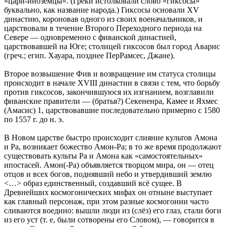
«цари-иноземцы». (Греки истолковали слово «гиксосы»
буквально, как название народа.) Гиксосы основали XV
династию, короновав одного из своих военачальников, и
царствовали в течение Второго Переходного периода на
Севере — одновременно с фиванской династией,
царствовавшей на Юге; столицей гиксосов был город Аварис
(греч.; егип. Хауара, позднее ПерРамсес, Джане).
Второе возвышение Фив и возвращение им статуса столицы
происходит в начале XVIII династии в связи с тем, что борьбу
против гиксосов, закончившуюся их изгнанием, возглавили
фиванские правители — (братья?) Секененра, Камее и Яхмес
(Амасис) 1, царствовавшие последовательно примерно с 1580
по 1557 г. до н. э.
В Новом царстве быстро происходит слияние культов Амона
и Ра, возникает божество Амон-Ра; в то же время продолжают
существовать культы Ра и Амона как «самостоятельных»
ипостасей. Амон(-Ра) объявляется творцом мира, он — отец
отцов и всех богов, поднявший небо и утвердивший землю
<…> образ единственный, создавший всё сущее. В
Древнейших космогонических мифах он отныне выступает
как главный персонаж, при этом разные космогонии часто
сливаются воедино: вышли люди из (слёз) его глаз, стали боги
из его уст (т. е, были сотворены его Словом), — говорится в