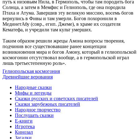
путь к низовьям Нила, в Гермополь, чтобы там породить бога
Солнца, а затем в Мемфис и Гелиополь, где она породила
Птаха и Атума. Завершив эту великую миссию, восемь богов
вернулись в Фивы и там умерли. Богов похоронили в
МединетАбу (совр., егип. Джеме), в храме их создателя
Кематефа, и учредили там культ умерших.
Таким образом решили жрецы Амона вопросы творения,
подчинив все существовавшие ранее концепции
возникновения мира и богов Амону, который в гелиопольской
космогонии отсутствовал вообще, а в гермопольской играл
лишь третьестепенную роль».
Гелиопольская космогония
Древнейшие верования
Народные сказки
Мифы и легенды
Сказки русских и советских писателей
Сказки зарубежных писателей
Народное творчество
Послушать сказки
Е-книги
Игротека
Кинозал
Загадки