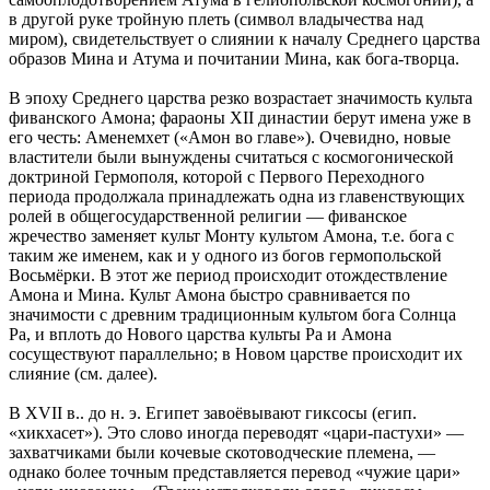
в другой руке тройную плеть (символ владычества над
миром), свидетельствует о слиянии к началу Среднего царства
образов Мина и Атума и почитании Мина, как бога-творца.
В эпоху Среднего царства резко возрастает значимость культа
фиванского Амона; фараоны XII династии берут имена уже в
его честь: Аменемхет («Амон во главе»). Очевидно, новые
властители были вынуждены считаться с космогонической
доктриной Гермополя, которой с Первого Переходного
периода продолжала принадлежать одна из главенствующих
ролей в общегосударственной религии — фиванское
жречество заменяет культ Монту культом Амона, т.е. бога с
таким же именем, как и у одного из богов гермопольской
Восьмёрки. В этот же период происходит отождествление
Амона и Мина. Культ Амона быстро сравнивается по
значимости с древним традиционным культом бога Солнца
Ра, и вплоть до Нового царства культы Ра и Амона
сосуществуют параллельно; в Новом царстве происходит их
слияние (см. далее).
В XVII в.. до н. э. Египет завоёвывают гиксосы (егип.
«хикхасет»). Это слово иногда переводят «цари-пастухи» —
захватчиками были кочевые скотоводческие племена, —
однако более точным представляется перевод «чужие цари»