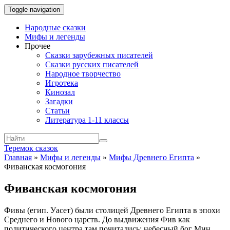
Toggle navigation
Народные сказки
Мифы и легенды
Прочее
Сказки зарубежных писателей
Сказки русских писателей
Народное творчество
Игротека
Кинозал
Загадки
Статьи
Литература 1-11 классы
Теремок сказок
Главная
»
Мифы и легенды
»
Мифы Древнего Египта
»
Фиванская космогония
Фиванская космогония
Фивы (егип. Уасет) были столицей Древнего Египта в эпохи
Среднего и Нового царств. До выдвижения Фив как
политического центра там почитались: небесный бог Мин,