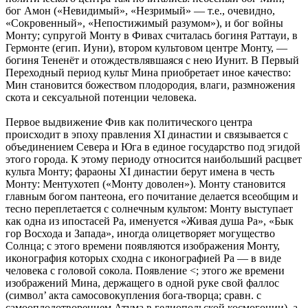
бог Амон («Невидимый», «Незримый» — т.е., очевидно,
«Сокровенный», «Непостижимый разумом»), и бог войны
Монту; супругой Монту в Фивах считалась богиня Раттауи, в
Гермонте (егип. Иуни), втором культовом центре Монту, —
богиня Тененёт и отождествлявшаяся с нею Иунит. В Первый
Переходный период культ Мина приобретает иное качество:
Мин становится божеством плодородия, влаги, размножения
скота и сексуальной потенции человека.
Первое выдвижение Фив как политического центра
происходит в эпоху правления XI династии и связывается с
объединением Севера и Юга в единое государство под эгидой
этого города. К этому периоду относится наибольший расцвет
культа Монту; фараоны XI династии берут имена в честь
Монту: Ментухотеп («Монту доволен»). Монту становится
главным богом пантеона, его почитание делается всеобщим и
тесно переплетается с солнечным культом: Монту выступает
как одна из ипостасей Ра, именуется «Живая душа Ра», «Бык
гор Восхода и Запада», иногда олицетворяет могущество
Солнца; с этого времени появляются изображения Монту,
иконография которых сходна с иконографией Ра — в виде
человека с головой сокола. Появление <; этого же времени
изображений Мина, держащего в одной руке свой фаллос
(символ’ акта самосовокупления бога-творца; сравн. с
самооплодотворением Атума в гелиопольской космогонии), а