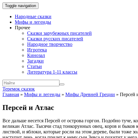
Toggle navigation
Народные сказки
Мифы и легенды
Прочее
Сказки зарубежных писателей
Сказки русских писателей
Народное творчество
Игротека
Кинозал
Загадки
Статьи
Литература 1-11 классы
Теремок сказок
Главная
»
Мифы и легенды
»
Мифы Древней Греции
»
Персей 
Персей и Атлас
Все дальше несется Персей от острова горгон. Подобно туче, к
великан Атлас. Тысячи стад тонкорунных овец, коров и быков к
листвой, и яблоки, которые росли на этом дереве, были тоже з
наступит день, когда придет к нему сын Зевса и похитит у него