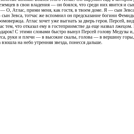
емцев в свои владения — он боялся, что среди них явится и сын
— О, Атлас, прими меня, как гостя, в твоем доме. Я — сын Зевс
— сын Зевса, тотчас же вспомнил он предсказание богини Фемид
омовержца. Атлас хочет уже выгнать за дверь героя. Персей, ви
лас тем, что отказал ему в гостеприимстве да еще назвал лжецом
одарок! С этими словами быстро вынул Персей голову Медузы и, 
еса, руки и плечи — в высокие скалы, голова — в вершину горы
а взошла на небо утренняя звезда, понесся дальше.