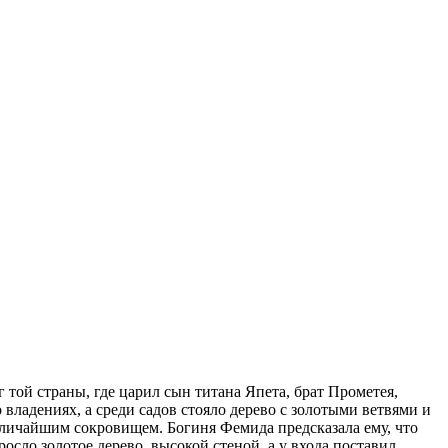
г той страны, где царил сын титана Япета, брат Прометея,
 владениях, а среди садов стояло дерево с золотыми ветвями и
 величайшим сокровищем. Богиня Фемида предсказала ему, что
росло золотое дерево, высокой стеной, а у входа поставил