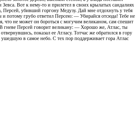
 Зевса. Вот к нему-то и прилетел в своих крылатых сандалиях
а, Персей, убивший горгону Медузу. Дай мне отдохнуть у тебя
ы и потому грубо ответил Персею: — Убирайся отсюда! Тебе не
дя, что не может он бороться с могучим великаном, сам спешит
. В гневе Персей говорит великану: — Хорошо же, Атлас, ты
отвернувшись, показал ее Атласу. Тотчас же обратился в гору
, ушедшую в самое небо. С тех пор поддерживает гора Атлас