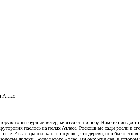
и Атлас
оторую гонит бурный ветер, мчится он по небу. Наконец он дости
руторогих паслось на полях Атласа. Роскошные сады росли в его
олотые. Атлас хранил, как зеницу ока, это дерево, оно было его
 золотые яблоки. Боялся этого Атлас. Он окружил сад, в котором 