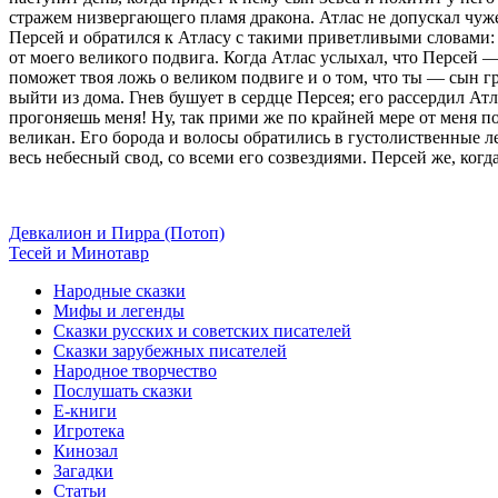
стражем низвергающего пламя дракона. Атлас не допускал чужез
Персей и обратился к Атласу с такими приветливыми словами: 
от моего великого подвига. Когда Атлас услыхал, что Персей 
поможет твоя ложь о великом подвиге и о том, что ты — сын гр
выйти из дома. Гнев бушует в сердце Персея; его рассердил Ат
прогоняешь меня! Ну, так прими же по крайней мере от меня п
великан. Его борода и волосы обратились в густолиственные л
весь небесный свод, со всеми его созвездиями. Персей же, когд
Девкалион и Пирра (Потоп)
Тесей и Минотавр
Народные сказки
Мифы и легенды
Сказки русских и советских писателей
Сказки зарубежных писателей
Народное творчество
Послушать сказки
Е-книги
Игротека
Кинозал
Загадки
Статьи